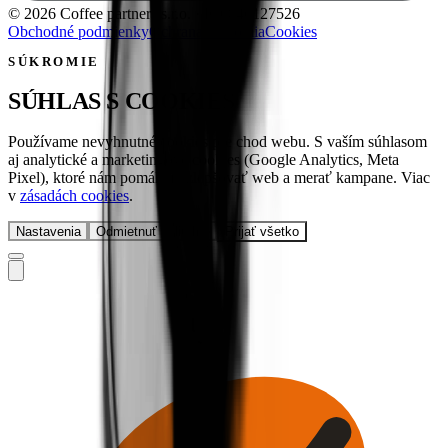
©
2026
Coffee partners s.r.o.
· IČO
46127526
Obchodné podmienky
Ochrana súkromia
Cookies
SÚKROMIE
SÚHLAS S COOKIES
Používame nevyhnutné cookies pre chod webu. S vaším súhlasom
aj analytické a marketingové cookies (Google Analytics, Meta
Pixel), ktoré nám pomáhajú zlepšovať web a merať kampane. Viac
v
zásadách cookies
.
Nastavenia
Odmietnuť voliteľné
Prijať všetko