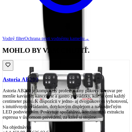
Vodný filter
Ochrana proti vodnému kameňu
→
MOHLO BY VÁM CHUTIŤ.
Astoria AB200
Astoria AB200 je kompaktný profesionálny pákový kávovar pre
menšie kaviarne, kancelárie a gastro prevádzky, kde sa cení každý
centimeter pultu. K dispozícii v jedno- aj dvojpákovom vyhotovení,
s intuitívnym ovládaním, dotykovým displejom a nastaviteľným
LED podsvietením. Poskytuje spoľahlivú, konzistentnú extrakciu
espressa v úspornom prevedení, za ktoré si stojíme.
Na objednávku