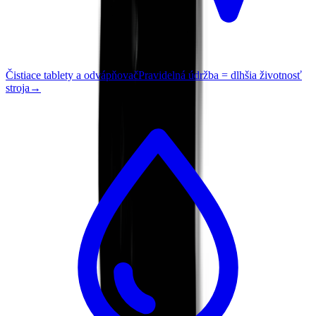
Čistiace tablety a odvápňovač
Pravidelná údržba = dlhšia životnosť
stroja
→