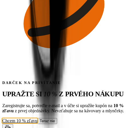
DARČEK NA PRIVÍTANIE
UPRAŽTE SI
10
%
Z PRVÉHO NÁKUPU
Zaregistrujte sa, potvrďte e-mail a v účte si upražíte kupón na
10
%
zľavu
z prvej objednávky. Nevzťahuje sa na kávovary a mlynčeky.
Chcem
10
% zľavu
Teraz nie