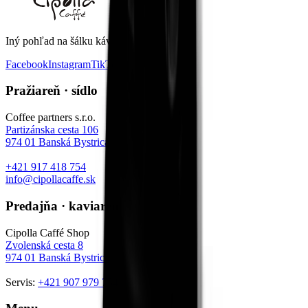
Iný pohľad na šálku kávy
.
Facebook
Instagram
TikTok
Pražiareň · sídlo
Coffee partners s.r.o.
Partizánska cesta 106
974 01
Banská Bystrica
+421 917 418 754
info@cipollacaffe.sk
Predajňa · kaviareň
Cipolla Caffé Shop
Zvolenská cesta 8
974 01
Banská Bystrica
Servis:
+421 907 979 754