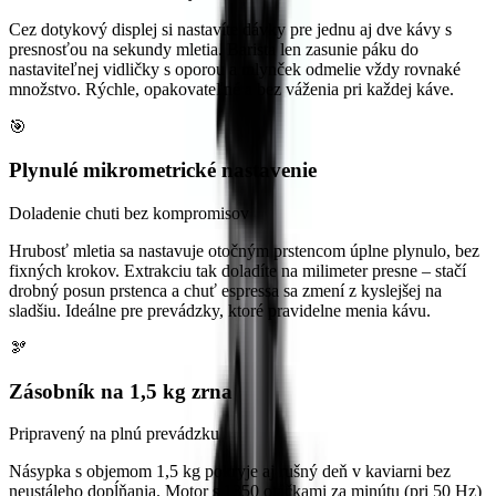
Cez dotykový displej si nastavíte dávky pre jednu aj dve kávy s
presnosťou na sekundy mletia. Barista len zasunie páku do
nastaviteľnej vidličky s oporou a mlynček odmelie vždy rovnaké
množstvo. Rýchle, opakovateľné a bez váženia pri každej káve.
🎯
Plynulé mikrometrické nastavenie
Doladenie chuti bez kompromisov
Hrubosť mletia sa nastavuje otočným prstencom úplne plynulo, bez
fixných krokov. Extrakciu tak doladíte na milimeter presne – stačí
drobný posun prstenca a chuť espressa sa zmení z kyslejšej na
sladšiu. Ideálne pre prevádzky, ktoré pravidelne menia kávu.
🫘
Zásobník na 1,5 kg zrna
Pripravený na plnú prevádzku
Násypka s objemom 1,5 kg pokryje aj rušný deň v kaviarni bez
neustáleho dopĺňania. Motor s 1350 otáčkami za minútu (pri 50 Hz)