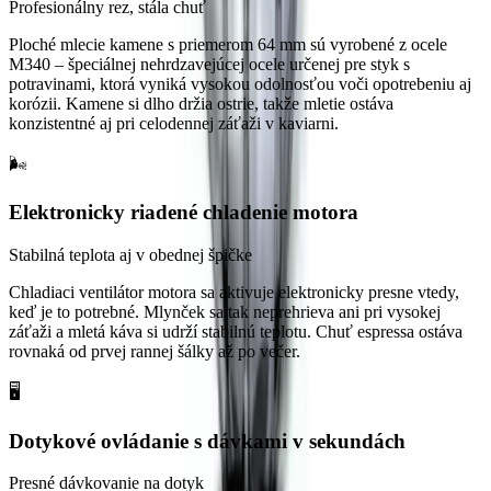
Profesionálny rez, stála chuť
Ploché mlecie kamene s priemerom 64 mm sú vyrobené z ocele
M340 – špeciálnej nehrdzavejúcej ocele určenej pre styk s
potravinami, ktorá vyniká vysokou odolnosťou voči opotrebeniu aj
korózii. Kamene si dlho držia ostrie, takže mletie ostáva
konzistentné aj pri celodennej záťaži v kaviarni.
🌬️
Elektronicky riadené chladenie motora
Stabilná teplota aj v obednej špičke
Chladiaci ventilátor motora sa aktivuje elektronicky presne vtedy,
keď je to potrebné. Mlynček sa tak neprehrieva ani pri vysokej
záťaži a mletá káva si udrží stabilnú teplotu. Chuť espressa ostáva
rovnaká od prvej rannej šálky až po večer.
🖥️
Dotykové ovládanie s dávkami v sekundách
Presné dávkovanie na dotyk