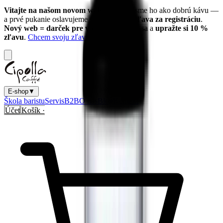
Vitajte na našom novom webe!
Upiekli sme ho ako dobrú kávu —
a prvé pukanie oslavujeme s vami:
10
% zľava za registráciu
.
Nový web = darček pre vás.
Zaregistrujte sa a
upražte si
10
%
zľavu
.
Chcem svoju zľavu →
E-shop
▼
Škola baristu
Servis
B2B
O nás
Blog
Kontakt
Účet
Košík ·