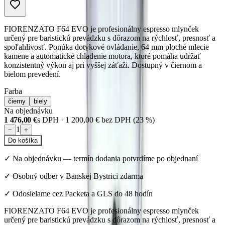
FIORENZATO F64 EVO je profesionálny espresso mlynček
určený pre baristickú prevádzku s dôrazom na rýchlosť, presnosť a
spoľahlivosť. Ponúka dotykové ovládanie, 64 mm ploché mlecie
kamene a automatické chladenie motora, ktoré pomáha udržať
konzistentný výkon aj pri vyššej záťaži. Dostupný v čiernom a
bielom prevedení.
Farba
čierny
biely
Na objednávku
1 476,00 €
s DPH ·
1 200,00 €
bez DPH (
23
%)
1
−
+
Do košíka
✓
Na objednávku — termín dodania potvrdíme po objednaní
✓ Osobný odber v Banskej Bystrici zdarma
✓ Odosielame cez Packeta a GLS do 48 hodín
FIORENZATO F64 EVO je profesionálny espresso mlynček
určený pre baristickú prevádzku s dôrazom na rýchlosť, presnosť a