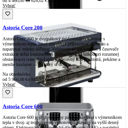
od
4 460,00 €
3 626,02 €
bez DPH
Vybrať
Astoria Core 200
Astoria Core 200 je dvojpákový profesionálny kávovar s
výmenníkom tepla, ktorý umožňuje pripravovať espresso a
naparovať mlieko súčasne. Volumetrické dávkovanie a časovače
extrakcie držia konzistentnú kvalitu šálky za šálkou pri rozumnej
obstarávacej cene. Spoľahlivý pracovný kôň pre bistrá, pekárne a
menšie kaviarne — za ktorý si stojíme.
Na objednávku
od
5 960,00 €
4 845,53 €
bez DPH
Vybrať
Astoria Core 600
Astoria Core 600 je profesionálny pákový kávovar s výmenníkom
tepla v dvoj- aj trojpákovom vyhotovení, stavaný na vyšší denný
objem. Elektronické volumetrické dávkovanie (SAE) a paralelná