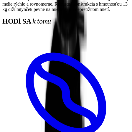
melie rýchlo a rovnomerne. Robustná konštrukcia s hmotnosťou 13
kg drží mlynček pevne na mieste aj pri nepretržitom mletí.
HODÍ SA
k tomu