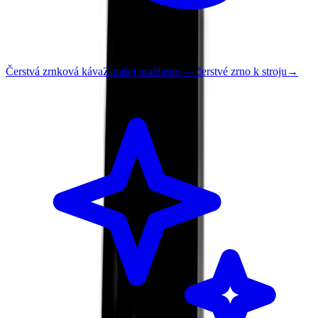
Čerstvá zrnková káva
Z našej pražiarne — čerstvé zrno k stroju
→