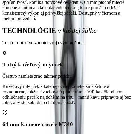
spoľahlivosť. Ponúka dotykové ovládanie, 64 mm ploché mlecie
kamene a automatické chladenie motora, ktoré pomáha udržať
konzistentný výkon aj pri vyššej záťaži. Dostupný v čiernom a
bielom prevedení.
TECHNOLÓGIE
v každej šálke
To, čo robí kávu z tohto stroja výnimočnou.
⚙️
Tichý kužeľový mlynček
Čerstvo namleté zrno takmer potichu
Kužeľový mlynček z kalenej ocele pomelie zrná šetrne a
rovnomerne, takže si zachovajú plnú arómu. Vďaka dôkladnému
odhlučneniu patrí k najtichším na trhu – rannú kávu pripravíte aj bez
toho, aby ste zobudili celú domácnosť.
🥇
64 mm kamene z ocele M340