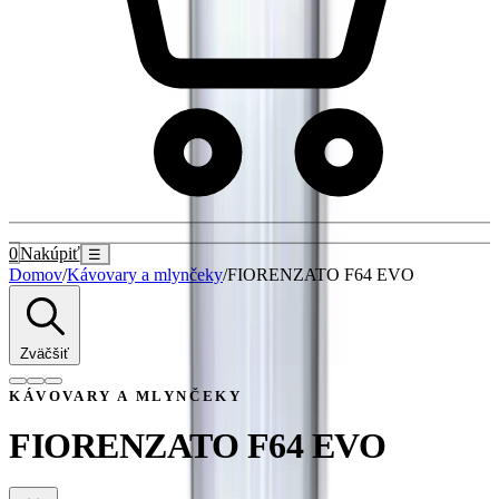
0
Nakúpiť
☰
Domov
/
Kávovary a mlynčeky
/
FIORENZATO F64 EVO
Zväčšiť
KÁVOVARY A MLYNČEKY
FIORENZATO F64 EVO