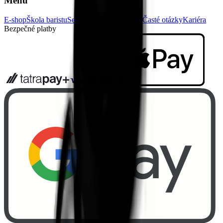
Menu
E-shop
Škola baristu
Servis
B2B
Blog
Kontakt
Časté otázky
Kariéra
Bezpečné platby