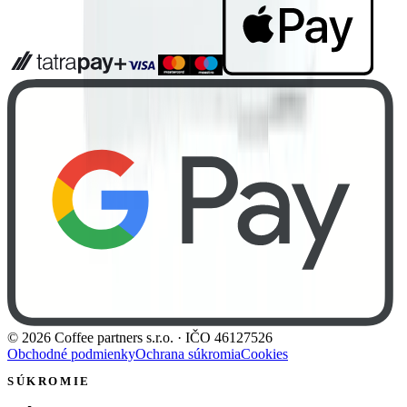
©
2026
Coffee partners s.r.o.
· IČO
46127526
Obchodné podmienky
Ochrana súkromia
Cookies
SÚKROMIE