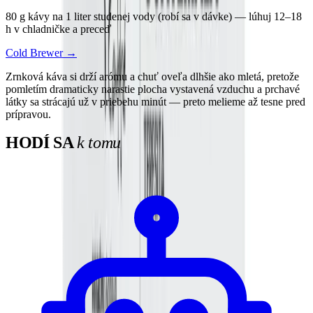
80 g kávy na 1 liter studenej vody (robí sa v dávke) — lúhuj 12–18
h v chladničke a preceď
Cold Brewer
→
Zrnková káva si drží arómu a chuť oveľa dlhšie ako mletá, pretože
pomletím dramaticky narastie plocha vystavená vzduchu a prchavé
látky sa strácajú už v priebehu minút — preto melieme až tesne pred
prípravou.
HODÍ SA
k tomu