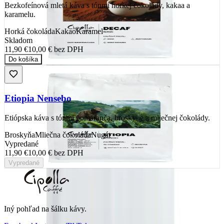
Bezkofeínová mletá káva s tónmi horkej čokolády, kakaa a
karamelu.
Horká čokoláda
Kakao
Karamel
Skladom
11,90 €
10,00 €
bez DPH
Do košíka
Etiopia Nensebo
Etiópska káva s tónmi pomaranča, broskyne a mliečnej čokolády.
Broskyňa
Mliečna čokoláda
Nugát
Vypredané
11,90 €
10,00 €
bez DPH
Vypredané
Iný pohľad na šálku kávy
.