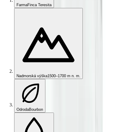
Farma
Finca Teresita
Nadmorská výška
1500–1700 m n. m.
Odroda
Bourbon