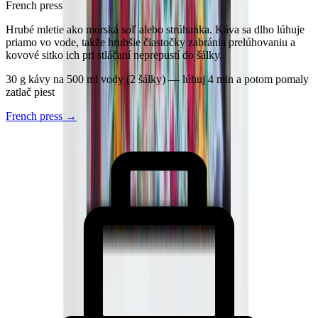
French press
Hrubé mletie ako morská soľ alebo strúhanka. Káva sa dlho lúhuje
priamo vo vode, takže hrubšie čiastočky zabránia prelúhovaniu a
kovové sitko ich pri stláčaní neprepustí do šálky.
30 g kávy na 500 ml vody (2 šálky) — lúhuj 4 min a potom pomaly
zatlač piest
French press
→