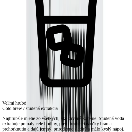
Veľmi hrubé
Cold brew / studená extrakcia
Najhrubšie mletie zo všetkých, ako drvené korenie. Studená voda
extrahuje pomaly celé hodiny, preto hrubé čiastočky bránia
prehorknutiu a dajú jemný, prirodzene sladký a málo kyslý nápoj.