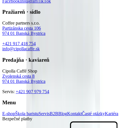
Facebook
Instagram
TikTok
Pražiareň · sídlo
Coffee partners s.r.o.
Partizánska cesta 106
974 01
Banská Bystrica
+421 917 418 754
info@cipollacaffe.sk
Predajňa · kaviareň
Cipolla Caffé Shop
Zvolenská cesta 8
974 01
Banská Bystrica
Servis:
+421 907 979 754
Menu
E-shop
Škola baristu
Servis
B2B
Blog
Kontakt
Časté otázky
Kariéra
Bezpečné platby