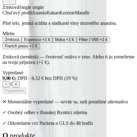
Zrnková
Single origin
Chuťový profil
Ananás
Kakao
Korenie
Mandle
Plné telo, jemná acidita a sladkasté tóny dozretého ananásu.
Mletie
Zrnková
Espresso
+1 €
Moka
+1 €
Filter / V60
+1 €
French press
+1 €
Zrnková (nemletá) — čerstvosť ostáva v zrne. Alebo ti ju zomelieme
na tvoju prípravu (+1 €).
Vypredané
9,90 €
s DPH ·
8,32 €
bez DPH (
19
%)
1
−
+
Vypredané
✕
Momentálne vypredané — ozvite sa, radi poradíme alternatívu
✓ Osobný odber v Banskej Bystrici zdarma
✓ Odosielame cez Packeta a GLS do 48 hodín
O
produkte