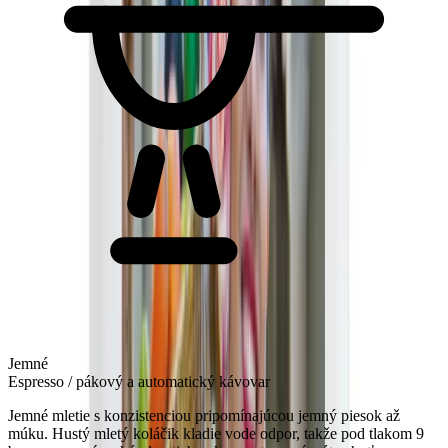
Jemné
Espresso / pákový a automatický kávovar
Jemné mletie s konzistenciou pripomínajúcou jemný piesok až
múku. Hustý mletý koláčik kladie vode odpor, takže pod tlakom 9