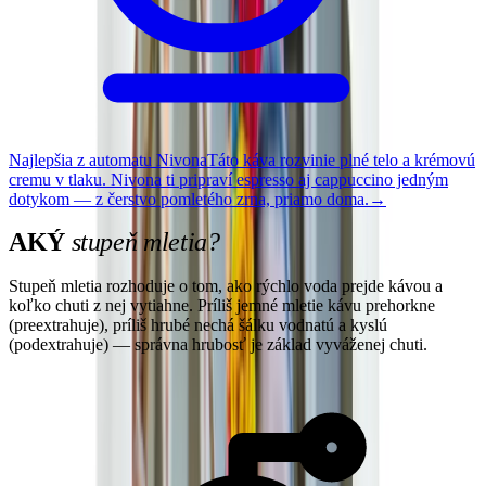
Najlepšia z automatu Nivona
Táto káva rozvinie plné telo a krémovú
cremu v tlaku. Nivona ti pripraví espresso aj cappuccino jedným
dotykom — z čerstvo pomletého zrna, priamo doma.
→
AKÝ
stupeň mletia?
Stupeň mletia rozhoduje o tom, ako rýchlo voda prejde kávou a
koľko chuti z nej vytiahne. Príliš jemné mletie kávu prehorkne
(preextrahuje), príliš hrubé nechá šálku vodnatú a kyslú
(podextrahuje) — správna hrubosť je základ vyváženej chuti.