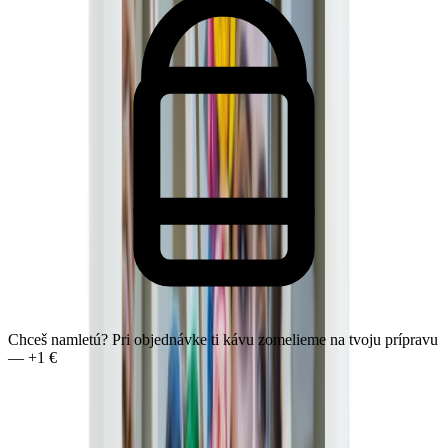
Chceš namletú? Pri objednávke ti kávu zomelieme na tvoju prípravu
— +1 €