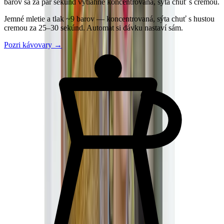
barov sa za pár sekúnd vytiahne koncentrovaná, sýta chuť s cremou.
Jemné mletie a tlak ~9 barov — koncentrovaná, sýta chuť s hustou
cremou za 25–30 sekúnd. Automat si dávku nastaví sám.
Pozri kávovary
→