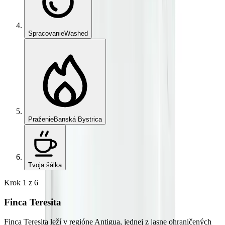
Spracovanie
Washed
Praženie
Banská Bystrica
Tvoja šálka
Krok
1
z
6
Finca Teresita
Finca Teresita leží v regióne Antigua, jednej z jasne ohraničených