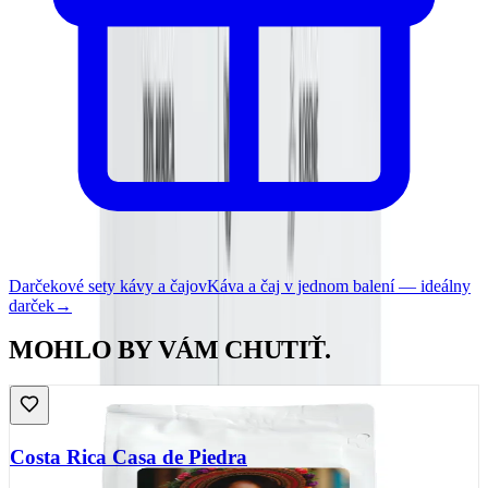
Darčekové sety kávy a čajov
Káva a čaj v jednom balení — ideálny
darček
→
MOHLO BY VÁM CHUTIŤ.
Costa Rica Casa de Piedra