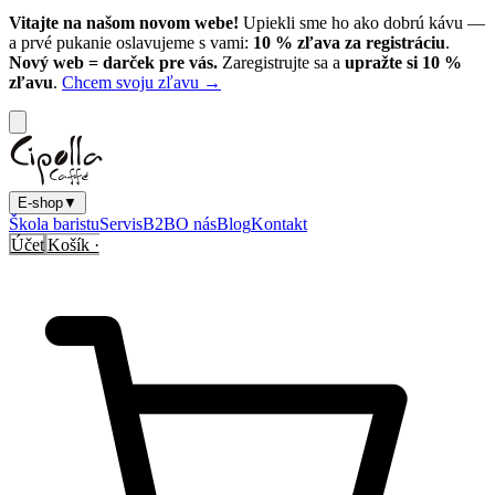
Vitajte na našom novom webe!
Upiekli sme ho ako dobrú kávu —
a prvé pukanie oslavujeme s vami:
10
% zľava za registráciu
.
Nový web = darček pre vás.
Zaregistrujte sa a
upražte si
10
%
zľavu
.
Chcem svoju zľavu →
E-shop
▼
Škola baristu
Servis
B2B
O nás
Blog
Kontakt
Účet
Košík ·