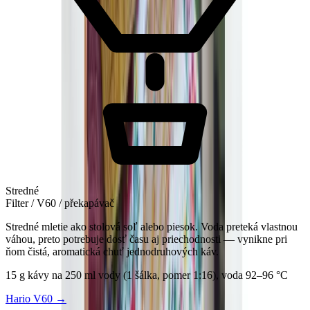
Stredné
Filter / V60 / překapávač
Stredné mletie ako stolová soľ alebo piesok. Voda preteká vlastnou
váhou, preto potrebuje dosť času aj priechodnosti — vynikne pri
ňom čistá, aromatická chuť jednodruhových káv.
15 g kávy na 250 ml vody (1 šálka, pomer 1:16), voda 92–96 °C
Hario V60
→