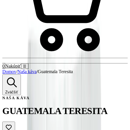
0
Nakúpiť
☰
Domov
/
Naša káva
/
Guatemala Teresita
Zväčšiť
NAŠA KÁVA
GUATEMALA TERESITA