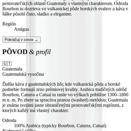
pestovateľských oblastí Guatemaly s vlastným charakterom. Odroda
Bourbon tu dozrieva vo vulkanickej pôde horských svahov a káva v
šálke pôsobí čisto, sladko a elegantne.
Región
Antigua
Pokračuj v ceste →
PÔVOD
& profil
🇬🇹
Guatemala
Guatemalská vysočina
Ďalšia káva z guatemalských hôr, kde vulkanická pôda a horské
podnebie formujú zrno prémiovej kvality. Arabica tradičných odrôd
Bourbon, Caturra a Catuaí tu rastie vo výškach približne 1300–1800
m n. m. Po zbere sa spracúva pranou (washed) metódou; Guatemala
je známa svojimi jasne ohraničenými pestovateľskými regiónmi, z
ktorých každý má vlastný charakter.
Odroda
100% Arabica (typicky Bourbon, Caturra, Catuaí)
Nadmorská výška