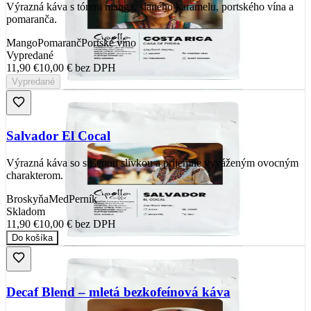
Výrazná káva s tónmi manga, slaného karamelu, portského vína a
pomaranča.
Mango
Pomaranč
Portské víno
Vypredané
11,90 €
10,00 €
bez DPH
Vypredané
Salvador El Cocal
Výrazná káva so sušenou slivkou a príjemne vyváženým ovocným
charakterom.
Broskyňa
Med
Perník
Skladom
11,90 €
10,00 €
bez DPH
Do košíka
Decaf Blend – mletá bezkofeínová káva