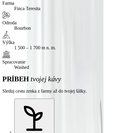
Farma
Finca Teresita
Odroda
Bourbon
Výška
1 500 – 1 700 m n. m.
Spracovanie
Washed
PRÍBEH
tvojej kávy
Sleduj cestu zrnka z farmy až do tvojej šálky.