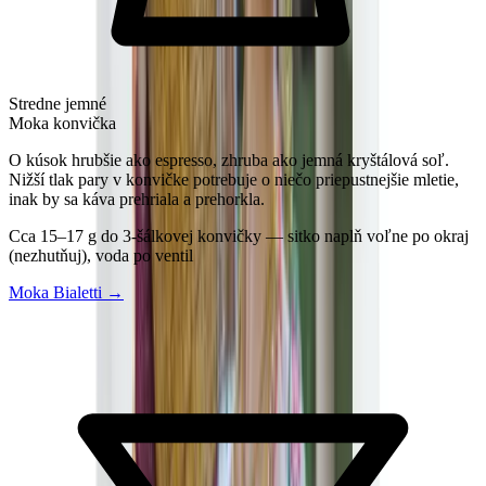
Stredne jemné
Moka konvička
O kúsok hrubšie ako espresso, zhruba ako jemná kryštálová soľ.
Nižší tlak pary v konvičke potrebuje o niečo priepustnejšie mletie,
inak by sa káva prehriala a prehorkla.
Cca 15–17 g do 3-šálkovej konvičky — sitko naplň voľne po okraj
(nezhutňuj), voda po ventil
Moka Bialetti
→