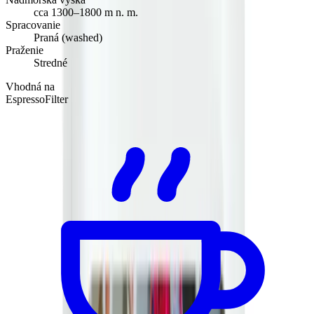
cca 1300–1800 m n. m.
Spracovanie
Praná (washed)
Praženie
Stredné
Vhodná na
Espresso
Filter