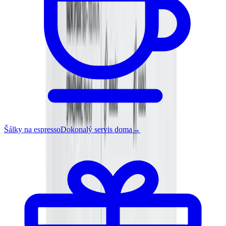
Šálky na espresso
Dokonalý servis doma
→