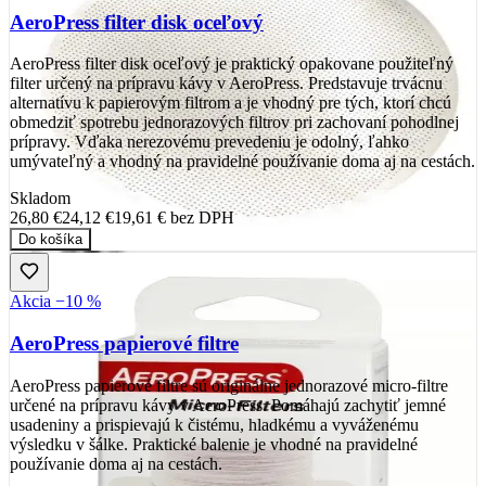
AeroPress filter disk oceľový
AeroPress filter disk oceľový je praktický opakovane použiteľný
filter určený na prípravu kávy v AeroPress. Predstavuje trvácnu
alternatívu k papierovým filtrom a je vhodný pre tých, ktorí chcú
obmedziť spotrebu jednorazových filtrov pri zachovaní pohodlnej
prípravy. Vďaka nerezovému prevedeniu je odolný, ľahko
umývateľný a vhodný na pravidelné používanie doma aj na cestách.
Skladom
26,80 €
24,12 €
19,61 €
bez DPH
Do košíka
Akcia −10 %
AeroPress papierové filtre
AeroPress papierové filtre sú originálne jednorazové micro-filtre
určené na prípravu kávy v AeroPress. Pomáhajú zachytiť jemné
usadeniny a prispievajú k čistému, hladkému a vyváženému
výsledku v šálke. Praktické balenie je vhodné na pravidelné
používanie doma aj na cestách.