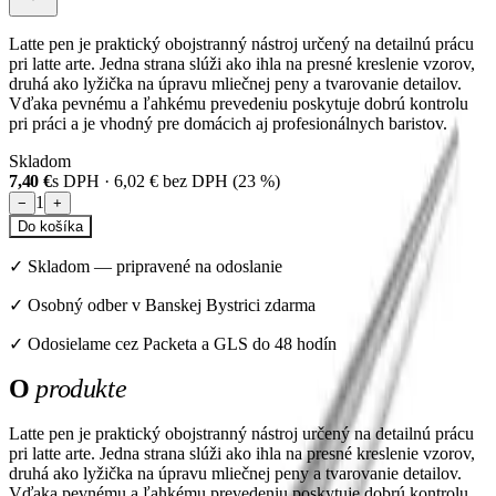
Latte pen je praktický obojstranný nástroj určený na detailnú prácu
pri latte arte. Jedna strana slúži ako ihla na presné kreslenie vzorov,
druhá ako lyžička na úpravu mliečnej peny a tvarovanie detailov.
Vďaka pevnému a ľahkému prevedeniu poskytuje dobrú kontrolu
pri práci a je vhodný pre domácich aj profesionálnych baristov.
Skladom
7,40 €
s DPH ·
6,02 €
bez DPH (
23
%)
1
−
+
Do košíka
✓
Skladom
—
pripravené na odoslanie
✓ Osobný odber v Banskej Bystrici zdarma
✓ Odosielame cez Packeta a GLS do 48 hodín
O
produkte
Latte pen je praktický obojstranný nástroj určený na detailnú prácu
pri latte arte. Jedna strana slúži ako ihla na presné kreslenie vzorov,
druhá ako lyžička na úpravu mliečnej peny a tvarovanie detailov.
Vďaka pevnému a ľahkému prevedeniu poskytuje dobrú kontrolu