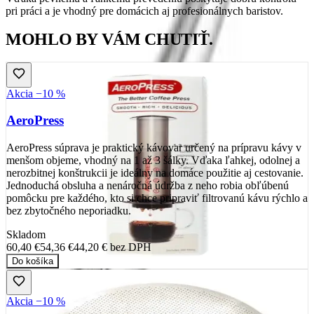
pri práci a je vhodný pre domácich aj profesionálnych baristov.
MOHLO BY VÁM CHUTIŤ.
Akcia −10 %
AeroPress
AeroPress súprava je praktický kávovar určený na prípravu kávy v
menšom objeme, vhodný na 1 až 3 šálky. Vďaka ľahkej, odolnej a
nerozbitnej konštrukcii je ideálny na domáce použitie aj cestovanie.
Jednoduchá obsluha a nenáročná údržba z neho robia obľúbenú
pomôcku pre každého, kto si chce pripraviť filtrovanú kávu rýchlo a
bez zbytočného neporiadku.
Skladom
60,40 €
54,36 €
44,20 €
bez DPH
Do košíka
Akcia −10 %