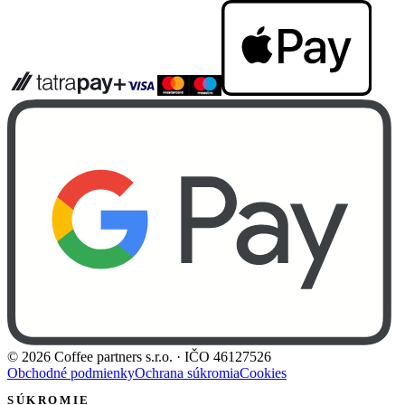
©
2026
Coffee partners s.r.o.
· IČO
46127526
Obchodné podmienky
Ochrana súkromia
Cookies
SÚKROMIE