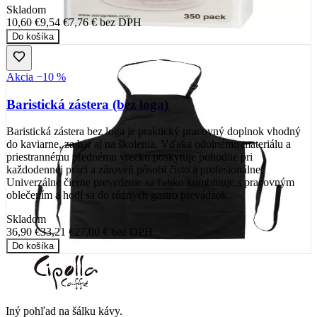
Skladom
10,60 €
9,54 €
7,76 €
bez DPH
Do košíka
Akcia −10 %
Baristická zástera (bez loga)
Baristická zástera bez loga je praktický pracovný doplnok vhodný
do kaviarne, za bar aj na školenia. Vďaka odolnému materiálu a
priestrannému prednému vrecku poskytuje pohodlie pri
každodennej práci a zároveň pôsobí čisto a profesionálne.
Univerzálne čierne prevedenie sa ľahko kombinuje s pracovným
oblečením a hodí sa do rôznych gastro prevádzok.
Skladom
36,90 €
33,21 €
27,00 €
bez DPH
Do košíka
Iný pohľad na šálku kávy
.