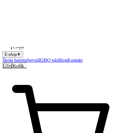
Vitajte na našom novom webe!
Upiekli sme ho ako dobrú kávu —
a prvé pukanie oslavujeme s vami:
10
% zľava za registráciu
.
Nový web = darček pre vás.
Zaregistrujte sa a
upražte si
10
%
zľavu
.
Chcem svoju zľavu →
E-shop
▼
Škola baristu
Servis
B2B
O nás
Blog
Kontakt
Účet
Košík ·