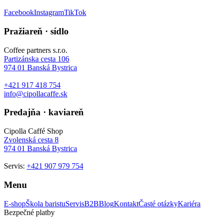
Facebook
Instagram
TikTok
Pražiareň · sídlo
Coffee partners s.r.o.
Partizánska cesta 106
974 01
Banská Bystrica
+421 917 418 754
info@cipollacaffe.sk
Predajňa · kaviareň
Cipolla Caffé Shop
Zvolenská cesta 8
974 01
Banská Bystrica
Servis:
+421 907 979 754
Menu
E-shop
Škola baristu
Servis
B2B
Blog
Kontakt
Časté otázky
Kariéra
Bezpečné platby