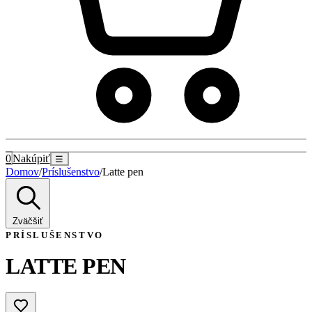
0
Nakúpiť
☰
Domov
/
Príslušenstvo
/
Latte pen
Zväčšiť
PRÍSLUŠENSTVO
LATTE PEN