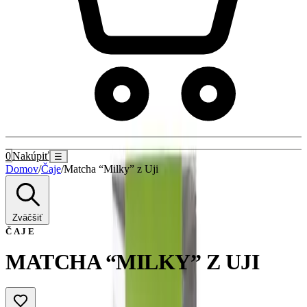
0
Nakúpiť
☰
Domov
/
Čaje
/
Matcha “Milky” z Uji
Zväčšiť
ČAJE
MATCHA “MILKY” Z UJI