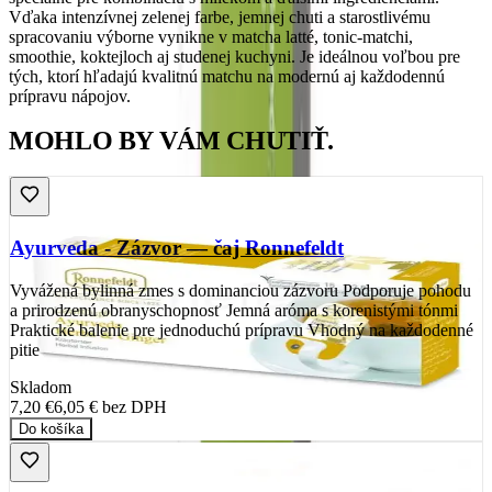
Vďaka intenzívnej zelenej farbe, jemnej chuti a starostlivému
spracovaniu výborne vynikne v matcha latté, tonic-matchi,
smoothie, koktejloch aj studenej kuchyni. Je ideálnou voľbou pre
tých, ktorí hľadajú kvalitnú matchu na modernú aj každodennú
prípravu nápojov.
MOHLO BY VÁM CHUTIŤ.
Ayurveda - Zázvor — čaj Ronnefeldt
Vyvážená bylinná zmes s dominanciou zázvoru Podporuje pohodu
a prirodzenú obranyschopnosť Jemná aróma s korenistými tónmi
Praktické balenie pre jednoduchú prípravu Vhodný na každodenné
pitie
Skladom
7,20 €
6,05 €
bez DPH
Do košíka