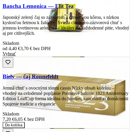
Bancha Lemonica — Elit Tea
Japonský zelený čaj so zázvorom a citrónovou kôrou, s nízkou
kyslosťou šetrnou k žalúdku. Svieža citrusovo-zázvorová chuť s
jemnou kvetinovou arómou — ideálny na každodenné pitie, vhodný
aj pre citlivejších.
Skladom
od
4,40 €
3,70 €
bez DPH
Vybrať
Biely — čaj Ronnefeldt
Jemná chuť s ovocnými tónmi cassis Nízky obsah kofeínu –
vhodný na celodenné popíjanie Prémiové balenie 1823 Anniversary
Edition LeafCup forma ideálna do hotelov, kancelárií aj domácnosti
Spojenie tradície a elegancie
Skladom
7,20 €
6,05 €
bez DPH
Do košíka