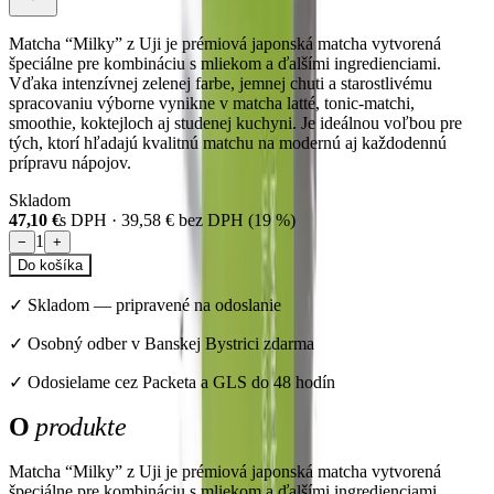
Matcha “Milky” z Uji je prémiová japonská matcha vytvorená
špeciálne pre kombináciu s mliekom a ďalšími ingredienciami.
Vďaka intenzívnej zelenej farbe, jemnej chuti a starostlivému
spracovaniu výborne vynikne v matcha latté, tonic-matchi,
smoothie, koktejloch aj studenej kuchyni. Je ideálnou voľbou pre
tých, ktorí hľadajú kvalitnú matchu na modernú aj každodennú
prípravu nápojov.
Skladom
47,10 €
s DPH ·
39,58 €
bez DPH (
19
%)
1
−
+
Do košíka
✓
Skladom
—
pripravené na odoslanie
✓ Osobný odber v Banskej Bystrici zdarma
✓ Odosielame cez Packeta a GLS do 48 hodín
O
produkte
Matcha “Milky” z Uji je prémiová japonská matcha vytvorená
špeciálne pre kombináciu s mliekom a ďalšími ingredienciami.