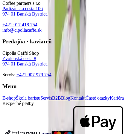
Coffee partners s.r.o.
Partizánska cesta 106
974 01
Banská Bystrica
+421 917 418 754
info@cipollacaffe.sk
Predajňa · kaviareň
Cipolla Caffé Shop
Zvolenská cesta 8
974 01
Banská Bystrica
Servis:
+421 907 979 754
Menu
E-shop
Škola baristu
Servis
B2B
Blog
Kontakt
Časté otázky
Kariéra
Bezpečné platby