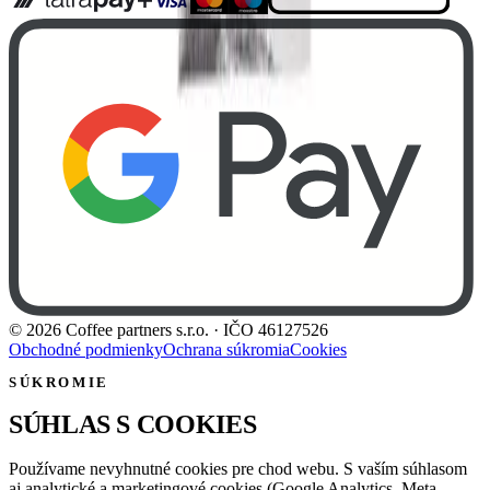
©
2026
Coffee partners s.r.o.
· IČO
46127526
Obchodné podmienky
Ochrana súkromia
Cookies
SÚKROMIE
SÚHLAS S COOKIES
Používame nevyhnutné cookies pre chod webu. S vaším súhlasom
aj analytické a marketingové cookies (Google Analytics, Meta