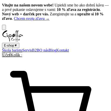
Vitajte na našom novom webe!
Upiekli sme ho ako dobrú kávu —
a prvé pukanie oslavujeme s vami:
10
% zľava za registráciu
.
Nový web = darček pre vás.
Zaregistrujte sa a
upražte si
10
%
zľavu
.
Chcem svoju zľavu →
E-shop
▼
Škola baristu
Servis
B2B
O nás
Blog
Kontakt
Účet
Košík ·