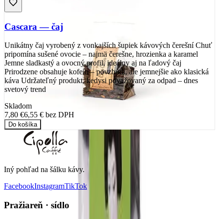
Cascara — čaj
Unikátny čaj vyrobený z vonkajších šupiek kávových čerešní Chuť
pripomína sušené ovocie – najmä čerešne, hrozienka a karamel
Jemne sladkastý a ovocný profil, ideálny aj na ľadový čaj
Prirodzene obsahuje kofeín – povzbudí, ale jemnejšie ako klasická
káva Udržateľný produkt, kedysi považovaný za odpad – dnes
svetový trend
Skladom
7,80 €
6,55 €
bez DPH
Do košíka
Iný pohľad na šálku kávy
.
Facebook
Instagram
TikTok
Pražiareň · sídlo