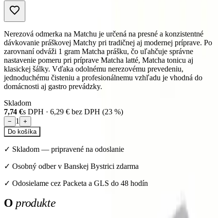
Nerezová odmerka na Matchu je určená na presné a konzistentné
dávkovanie práškovej Matchy pri tradičnej aj modernej príprave. Po
zarovnaní odváži 1 gram Matcha prášku, čo uľahčuje správne
nastavenie pomeru pri príprave Matcha latté, Matcha tonicu aj
klasickej šálky. Vďaka odolnému nerezovému prevedeniu,
jednoduchému čisteniu a profesionálnemu vzhľadu je vhodná do
domácnosti aj gastro prevádzky.
Skladom
7,74 €
s DPH ·
6,29 €
bez DPH (
23
%)
1
−
+
Do košíka
✓
Skladom
—
pripravené na odoslanie
✓ Osobný odber v Banskej Bystrici zdarma
✓ Odosielame cez Packeta a GLS do 48 hodín
O
produkte