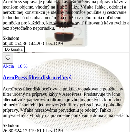
AeroPress súprava je praktický kávovar určený na prípravu kávy v
menšom objeme, vhodný na 1 až 3 šálky. Vďaka ľahkej, odolnej a
nerozbitnej konštrukcii je ideálny na domáce použitie aj cestovanie.
Jednoduchá obsluha a nenáročná údržba z neho robia obľúbenú
pomôcku pre každého, kto si chce pripraviť filtrovanú kávu rýchlo a
bez zbytočného neporiadku.
Skladom
60,40 €
54,36 €
44,20 €
bez DPH
Do košíka
Akcia −10 %
AeroPress filter disk oceľový
AeroPress filter disk oceľový je praktický opakovane použiteľný
filter určený na prípravu kávy v AeroPress. Predstavuje trvácnu
alternatívu k papierovým filtrom a je vhodný pre tých, ktorí chcú
obmedziť spotrebu jednorazových filtrov pri zachovaní pohodlnej
prípravy. Vďaka nerezovému prevedeniu je odolný, ľahko
umývateľný a vhodný na pravidelné používanie doma aj na cestách.
Skladom
26,80 €
24,12 €
19,61 €
bez DPH