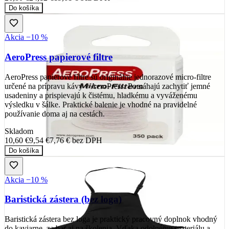
Do košíka
Akcia −10 %
AeroPress papierové filtre
AeroPress papierové filtre sú originálne jednorazové micro-filtre
určené na prípravu kávy v AeroPress. Pomáhajú zachytiť jemné
usadeniny a prispievajú k čistému, hladkému a vyváženému
výsledku v šálke. Praktické balenie je vhodné na pravidelné
používanie doma aj na cestách.
Skladom
10,60 €
9,54 €
7,76 €
bez DPH
Do košíka
Akcia −10 %
Baristická zástera (bez loga)
Baristická zástera bez loga je praktický pracovný doplnok vhodný
do kaviarne, za bar aj na školenia. Vďaka odolnému materiálu a