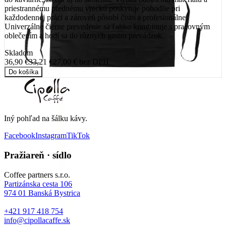
priestrannému prednému vrecku poskytuje pohodlie pri
každodennej práci a zároveň pôsobí čisto a profesionálne.
Univerzálne čierne prevedenie sa ľahko kombinuje s pracovným
oblečením a hodí sa do rôznych gastro prevádzok.
Skladom
36,90 €
33,21 €
27,00 €
bez DPH
Do košíka
Iný pohľad na šálku kávy
.
Facebook
Instagram
TikTok
Pražiareň · sídlo
Coffee partners s.r.o.
Partizánska cesta 106
974 01
Banská Bystrica
+421 917 418 754
info@cipollacaffe.sk