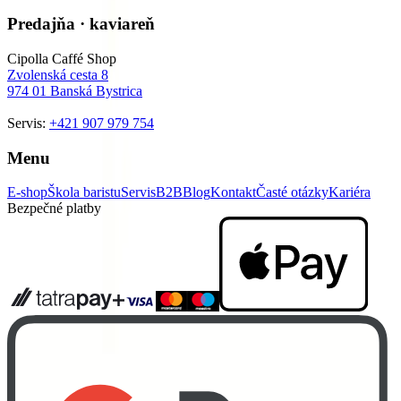
Predajňa · kaviareň
Cipolla Caffé Shop
Zvolenská cesta 8
974 01
Banská Bystrica
Servis:
+421 907 979 754
Menu
E-shop
Škola baristu
Servis
B2B
Blog
Kontakt
Časté otázky
Kariéra
Bezpečné platby