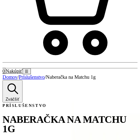
0
Nakúpiť
☰
Domov
/
Príslušenstvo
/
Naberačka na Matchu 1g
Zväčšiť
PRÍSLUŠENSTVO
NABERAČKA NA MATCHU
1G