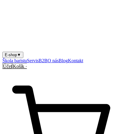
Vitajte na našom novom webe!
Upiekli sme ho ako dobrú kávu —
a prvé pukanie oslavujeme s vami:
10
% zľava za registráciu
.
Nový web = darček pre vás.
Zaregistrujte sa a
upražte si
10
%
zľavu
.
Chcem svoju zľavu →
E-shop
▼
Škola baristu
Servis
B2B
O nás
Blog
Kontakt
Účet
Košík ·