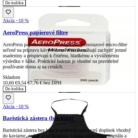
Do košíka
Akcia −10 %
AeroPress papierové filtre
AeroPress papierové filtre sú originálne jednorazové micro-filtre
určené na prípravu kávy v AeroPress. Pomáhajú zachytiť jemné
usadeniny a prispievajú k čistému, hladkému a vyváženému
výsledku v šálke. Praktické balenie je vhodné na pravidelné
používanie doma aj na cestách.
Skladom
10,60 €
9,54 €
7,76 €
bez DPH
Do košíka
Akcia −10 %
Baristická zástera (bez loga)
Baristická zástera bez loga je praktický pracovný doplnok vhodný
do kaviarne, za bar aj na školenia. Vďaka odolnému materiálu a