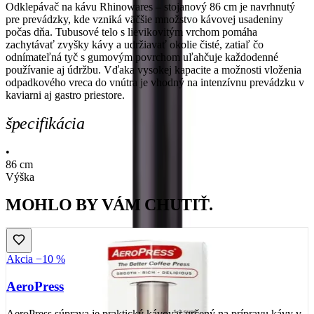
Odklepávač na kávu Rhinowares – stojanový 86 cm je navrhnutý
pre prevádzky, kde vzniká väčšie množstvo kávovej usadeniny
počas dňa. Tubusové telo s lievikovitým vrchom pomáha
zachytávať zvyšky kávy a udržiavať okolie čisté, zatiaľ čo
odnímateľná tyč s gumovým povrchom uľahčuje každodenné
používanie aj údržbu. Vďaka vysokej kapacite a možnosti vloženia
odpadkového vreca do vnútra je vhodný na intenzívnu prevádzku v
kaviarni aj gastro priestore.
špecifikácia
•
86 cm
Výška
MOHLO BY VÁM CHUTIŤ.
Akcia −10 %
AeroPress
AeroPress súprava je praktický kávovar určený na prípravu kávy v