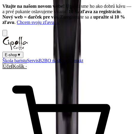
Vitajte na našom novom webe!
Upiekli sme ho ako dobrú kávu —
a prvé pukanie oslavujeme s vami:
10
% zľava za registráciu
.
Nový web = darček pre vás.
Zaregistrujte sa a
upražte si
10
%
zľavu
.
Chcem svoju zľavu →
E-shop
▼
Škola baristu
Servis
B2B
O nás
Blog
Kontakt
Účet
Košík ·