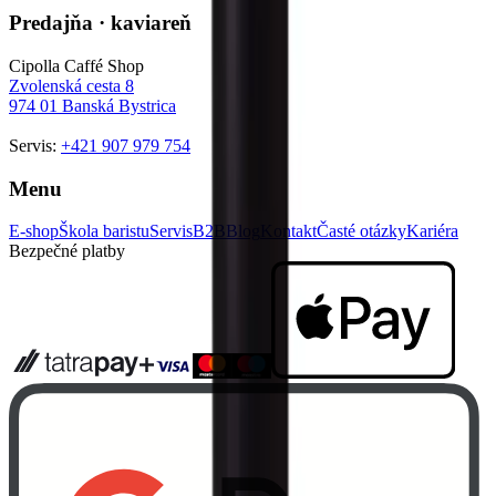
Predajňa · kaviareň
Cipolla Caffé Shop
Zvolenská cesta 8
974 01
Banská Bystrica
Servis:
+421 907 979 754
Menu
E-shop
Škola baristu
Servis
B2B
Blog
Kontakt
Časté otázky
Kariéra
Bezpečné platby