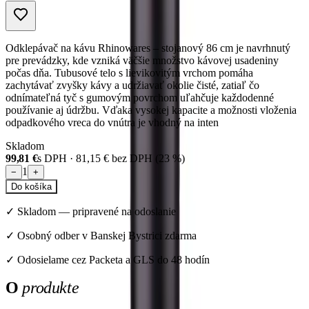
Odklepávač na kávu Rhinowares – stojanový 86 cm je navrhnutý
pre prevádzky, kde vzniká väčšie množstvo kávovej usadeniny
počas dňa. Tubusové telo s lievikovitým vrchom pomáha
zachytávať zvyšky kávy a udržiavať okolie čisté, zatiaľ čo
odnímateľná tyč s gumovým povrchom uľahčuje každodenné
používanie aj údržbu. Vďaka vysokej kapacite a možnosti vloženia
odpadkového vreca do vnútra je vhodný na inten
Skladom
99,81 €
s DPH ·
81,15 €
bez DPH (
23
%)
1
−
+
Do košíka
✓
Skladom
—
pripravené na odoslanie
✓ Osobný odber v Banskej Bystrici zdarma
✓ Odosielame cez Packeta a GLS do 48 hodín
O
produkte