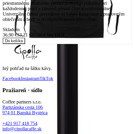
priestrannému prednému vrecku poskytuje pohodlie pri
každodennej práci a zároveň pôsobí čisto a profesionálne.
Univerzálne čierne prevedenie sa ľahko kombinuje s pracovným
oblečením a hodí sa do rôznych gastro prevádzok.
Skladom
36,90 €
33,21 €
27,00 €
bez DPH
Do košíka
Iný pohľad na šálku kávy
.
Facebook
Instagram
TikTok
Pražiareň · sídlo
Coffee partners s.r.o.
Partizánska cesta 106
974 01
Banská Bystrica
+421 917 418 754
info@cipollacaffe.sk