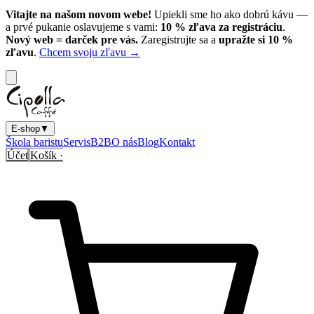
Vitajte na našom novom webe!
Upiekli sme ho ako dobrú kávu —
a prvé pukanie oslavujeme s vami:
10
% zľava za registráciu
.
Nový web = darček pre vás.
Zaregistrujte sa a
upražte si
10
%
zľavu
.
Chcem svoju zľavu →
E-shop
▼
Škola baristu
Servis
B2B
O nás
Blog
Kontakt
Účet
Košík ·