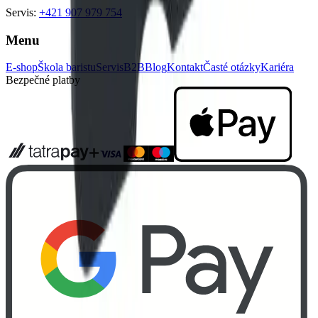
Servis:
+421 907 979 754
Menu
E-shop
Škola baristu
Servis
B2B
Blog
Kontakt
Časté otázky
Kariéra
Bezpečné platby