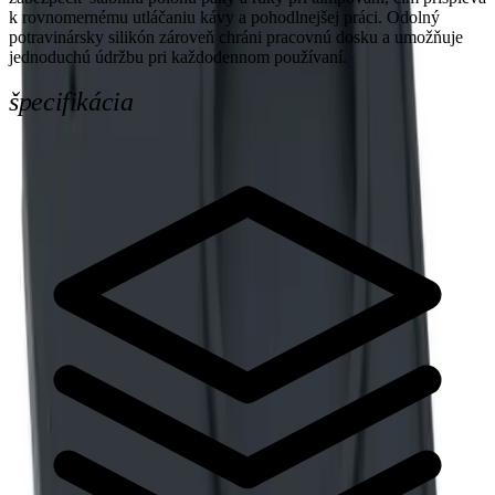
k rovnomernému utláčaniu kávy a pohodlnejšej práci. Odolný
potravinársky silikón zároveň chráni pracovnú dosku a umožňuje
jednoduchú údržbu pri každodennom používaní.
špecifikácia