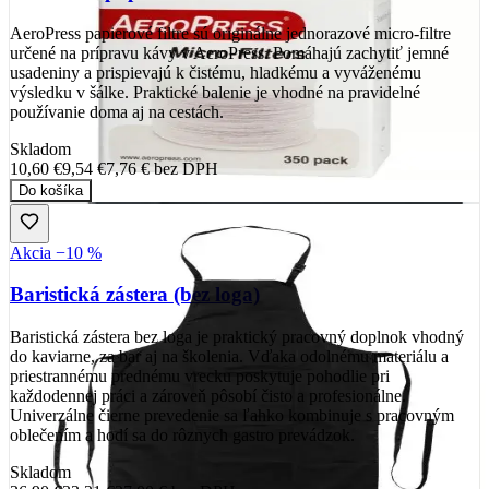
AeroPress papierové filtre sú originálne jednorazové micro-filtre
určené na prípravu kávy v AeroPress. Pomáhajú zachytiť jemné
usadeniny a prispievajú k čistému, hladkému a vyváženému
výsledku v šálke. Praktické balenie je vhodné na pravidelné
používanie doma aj na cestách.
Skladom
10,60 €
9,54 €
7,76 €
bez DPH
Do košíka
Akcia −10 %
Baristická zástera (bez loga)
Baristická zástera bez loga je praktický pracovný doplnok vhodný
do kaviarne, za bar aj na školenia. Vďaka odolnému materiálu a
priestrannému prednému vrecku poskytuje pohodlie pri
každodennej práci a zároveň pôsobí čisto a profesionálne.
Univerzálne čierne prevedenie sa ľahko kombinuje s pracovným
oblečením a hodí sa do rôznych gastro prevádzok.
Skladom