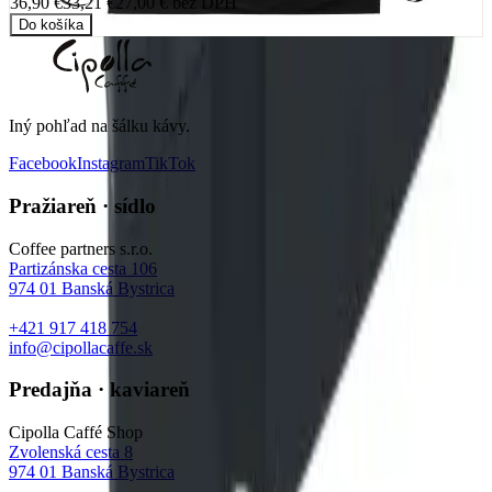
36,90 €
33,21 €
27,00 €
bez DPH
Do košíka
Iný pohľad na šálku kávy
.
Facebook
Instagram
TikTok
Pražiareň · sídlo
Coffee partners s.r.o.
Partizánska cesta 106
974 01
Banská Bystrica
+421 917 418 754
info@cipollacaffe.sk
Predajňa · kaviareň
Cipolla Caffé Shop
Zvolenská cesta 8
974 01
Banská Bystrica