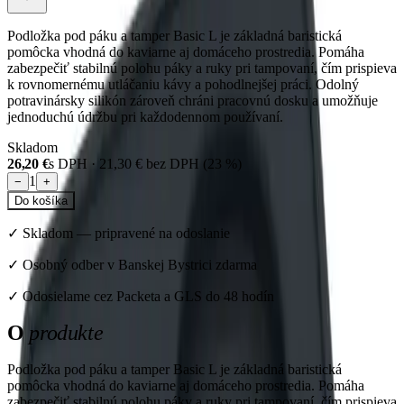
Podložka pod páku a tamper Basic L je základná baristická
pomôcka vhodná do kaviarne aj domáceho prostredia. Pomáha
zabezpečiť stabilnú polohu páky a ruky pri tampovaní, čím prispieva
k rovnomernému utláčaniu kávy a pohodlnejšej práci. Odolný
potravinársky silikón zároveň chráni pracovnú dosku a umožňuje
jednoduchú údržbu pri každodennom používaní.
Skladom
26,20 €
s DPH ·
21,30 €
bez DPH (
23
%)
1
−
+
Do košíka
✓
Skladom
—
pripravené na odoslanie
✓ Osobný odber v Banskej Bystrici zdarma
✓ Odosielame cez Packeta a GLS do 48 hodín
O
produkte
Podložka pod páku a tamper Basic L je základná baristická
pomôcka vhodná do kaviarne aj domáceho prostredia. Pomáha
zabezpečiť stabilnú polohu páky a ruky pri tampovaní, čím prispieva