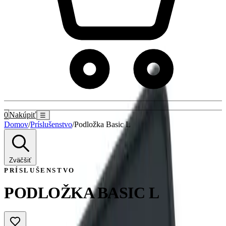
0
Nakúpiť
☰
Domov
/
Príslušenstvo
/
Podložka Basic L
Zväčšiť
PRÍSLUŠENSTVO
PODLOŽKA BASIC L