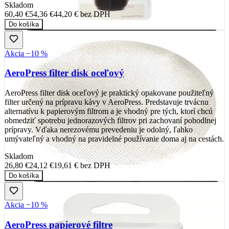
Skladom
60,40 €
54,36 €
44,20 €
bez DPH
Do košíka
Akcia −10 %
AeroPress filter disk oceľový
AeroPress filter disk oceľový je praktický opakovane použiteľný
filter určený na prípravu kávy v AeroPress. Predstavuje trvácnu
alternatívu k papierovým filtrom a je vhodný pre tých, ktorí chcú
obmedziť spotrebu jednorazových filtrov pri zachovaní pohodlnej
prípravy. Vďaka nerezovému prevedeniu je odolný, ľahko
umývateľný a vhodný na pravidelné používanie doma aj na cestách.
Skladom
26,80 €
24,12 €
19,61 €
bez DPH
Do košíka
Akcia −10 %
AeroPress papierové filtre