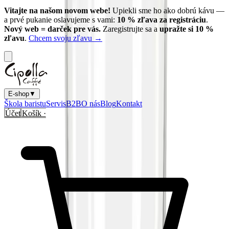
Vitajte na našom novom webe!
Upiekli sme ho ako dobrú kávu —
a prvé pukanie oslavujeme s vami:
10
% zľava za registráciu
.
Nový web = darček pre vás.
Zaregistrujte sa a
upražte si
10
%
zľavu
.
Chcem svoju zľavu →
E-shop
▼
Škola baristu
Servis
B2B
O nás
Blog
Kontakt
Účet
Košík ·