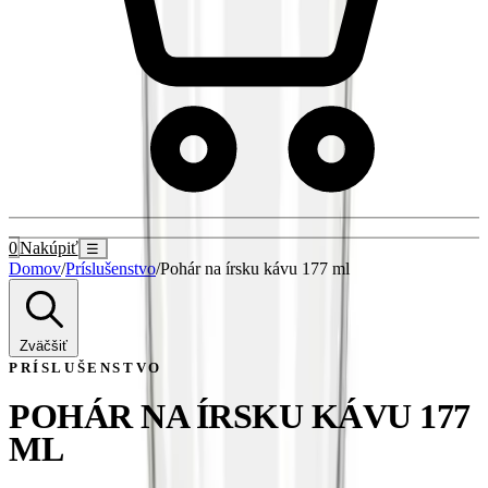
0
Nakúpiť
☰
Domov
/
Príslušenstvo
/
Pohár na írsku kávu 177 ml
Zväčšiť
PRÍSLUŠENSTVO
POHÁR NA ÍRSKU KÁVU 177
ML