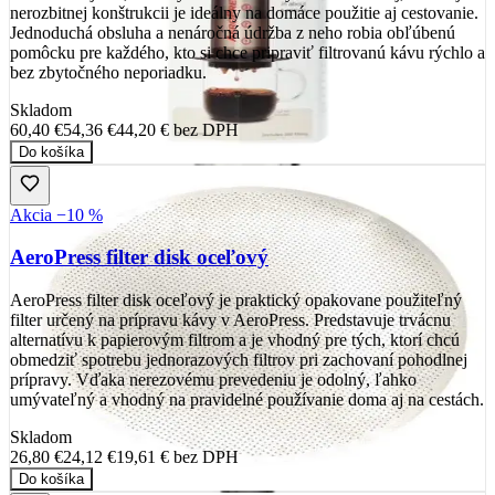
nerozbitnej konštrukcii je ideálny na domáce použitie aj cestovanie.
Jednoduchá obsluha a nenáročná údržba z neho robia obľúbenú
pomôcku pre každého, kto si chce pripraviť filtrovanú kávu rýchlo a
bez zbytočného neporiadku.
Skladom
60,40 €
54,36 €
44,20 €
bez DPH
Do košíka
Akcia −10 %
AeroPress filter disk oceľový
AeroPress filter disk oceľový je praktický opakovane použiteľný
filter určený na prípravu kávy v AeroPress. Predstavuje trvácnu
alternatívu k papierovým filtrom a je vhodný pre tých, ktorí chcú
obmedziť spotrebu jednorazových filtrov pri zachovaní pohodlnej
prípravy. Vďaka nerezovému prevedeniu je odolný, ľahko
umývateľný a vhodný na pravidelné používanie doma aj na cestách.
Skladom
26,80 €
24,12 €
19,61 €
bez DPH
Do košíka