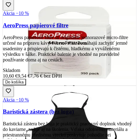
Akcia −10 %
AeroPress papierové filtre
AeroPress papierové filtre sú originálne jednorazové micro-filtre
určené na prípravu kávy v AeroPress. Pomáhajú zachytiť jemné
usadeniny a prispievajú k čistému, hladkému a vyváženému
výsledku v šálke. Praktické balenie je vhodné na pravidelné
používanie doma aj na cestách.
Skladom
10,60 €
9,54 €
7,76 €
bez DPH
Do košíka
Akcia −10 %
Baristická zástera (bez loga)
Baristická zástera bez loga je praktický pracovný doplnok vhodný
do kaviarne, za bar aj na školenia. Vďaka odolnému materiálu a
priestrannému prednému vrecku poskytuje pohodlie pri