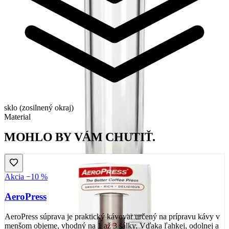
sklo (zosilnený okraj)
Material
MOHLO BY VÁM CHUTIŤ.
Akcia −10 %
AeroPress
AeroPress súprava je praktický kávovar určený na prípravu kávy v
menšom objeme, vhodný na 1 až 3 šálky. Vďaka ľahkej, odolnej a