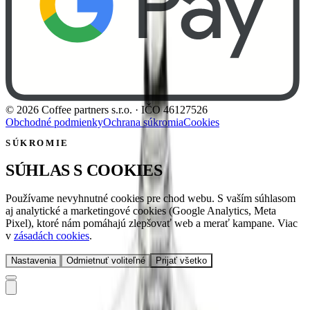
©
2026
Coffee partners s.r.o.
· IČO
46127526
Obchodné podmienky
Ochrana súkromia
Cookies
SÚKROMIE
SÚHLAS S COOKIES
Používame nevyhnutné cookies pre chod webu. S vaším súhlasom
aj analytické a marketingové cookies (Google Analytics, Meta
Pixel), ktoré nám pomáhajú zlepšovať web a merať kampane. Viac
v
zásadách cookies
.
Nastavenia
Odmietnuť voliteľné
Prijať všetko