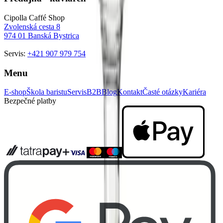
Cipolla Caffé Shop
Zvolenská cesta 8
974 01
Banská Bystrica
Servis:
+421 907 979 754
Menu
E-shop
Škola baristu
Servis
B2B
Blog
Kontakt
Časté otázky
Kariéra
Bezpečné platby