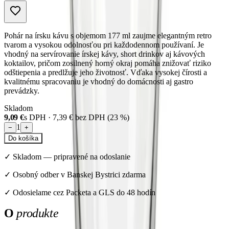
Pohár na írsku kávu s objemom 177 ml zaujme elegantným retro
tvarom a vysokou odolnosťou pri každodennom používaní. Je
vhodný na servírovanie írskej kávy, short drinkov aj kávových
koktailov, pričom zosilnený horný okraj pomáha znižovať riziko
odštiepenia a predlžuje jeho životnosť. Vďaka vysokej čírosti a
kvalitnému spracovaniu je vhodný do domácnosti aj gastro
prevádzky.
Skladom
9,09 €
s DPH ·
7,39 €
bez DPH (
23
%)
1
−
+
Do košíka
✓
Skladom
—
pripravené na odoslanie
✓ Osobný odber v Banskej Bystrici zdarma
✓ Odosielame cez Packeta a GLS do 48 hodín
O
produkte