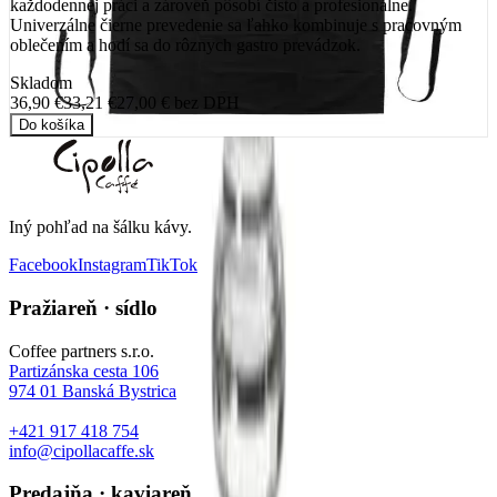
každodennej práci a zároveň pôsobí čisto a profesionálne.
Univerzálne čierne prevedenie sa ľahko kombinuje s pracovným
oblečením a hodí sa do rôznych gastro prevádzok.
Skladom
36,90 €
33,21 €
27,00 €
bez DPH
Do košíka
Iný pohľad na šálku kávy
.
Facebook
Instagram
TikTok
Pražiareň · sídlo
Coffee partners s.r.o.
Partizánska cesta 106
974 01
Banská Bystrica
+421 917 418 754
info@cipollacaffe.sk
Predajňa · kaviareň