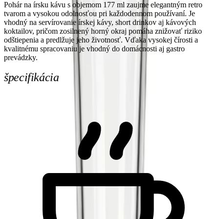
Pohár na írsku kávu s objemom 177 ml zaujme elegantným retro
tvarom a vysokou odolnosťou pri každodennom používaní. Je
vhodný na servírovanie írskej kávy, short drinkov aj kávových
koktailov, pričom zosilnený horný okraj pomáha znižovať riziko
odštiepenia a predlžuje jeho životnosť. Vďaka vysokej čírosti a
kvalitnému spracovaniu je vhodný do domácnosti aj gastro
prevádzky.
špecifikácia