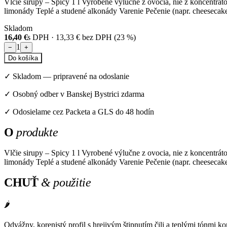
Vlčie sirupy – Spicy 1 l Vyrobené výlučne z ovocia, nie z koncentrá
limonády Teplé a studené alkonády Varenie Pečenie (napr. cheesecak
Skladom
16,40 €
s DPH ·
13,33 €
bez DPH (
23
%)
1
−
+
Do košíka
✓
Skladom
—
pripravené na odoslanie
✓ Osobný odber v Banskej Bystrici zdarma
✓ Odosielame cez Packeta a GLS do 48 hodín
O
produkte
Vlčie sirupy – Spicy 1 l Vyrobené výlučne z ovocia, nie z koncentrá
limonády Teplé a studené alkonády Varenie Pečenie (napr. cheesecak
CHUŤ
& použitie
🌶️
Odvážny, korenistý profil s hrejivým štipnutím čili a teplými tónmi