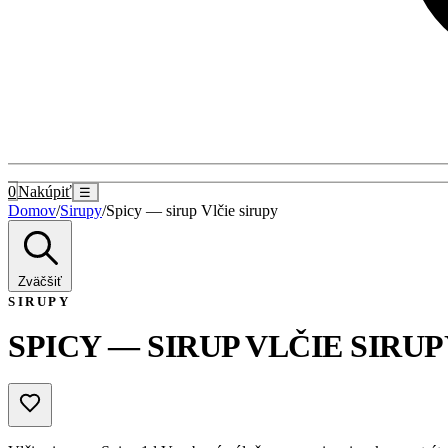
0
Nakúpiť
☰
Domov
/
Sirupy
/
Spicy — sirup Vlčie sirupy
Zväčšiť
SIRUPY
SPICY — SIRUP VLČIE SIRU