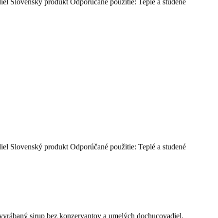
diel Slovenský produkt Odporúčané použitie: Teplé a studené
diel Slovenský produkt Odporúčané použitie: Teplé a studené
ne vyrábaný sirup bez konzervantov a umelých dochucovadiel.