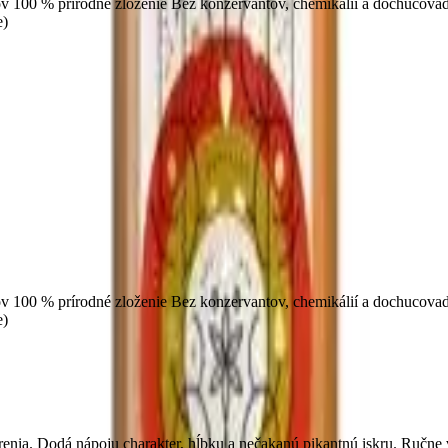
tov 100 % prírodné zloženie Bez konzervantov, chemikálií a dochucova
e)
tov 100 % prírodné zloženie Bez konzervantov, chemikálií a dochucova
e)
 korenia. Dodá nápoju charakter, hĺbku a nečakanú pikantnú iskru. Ruč