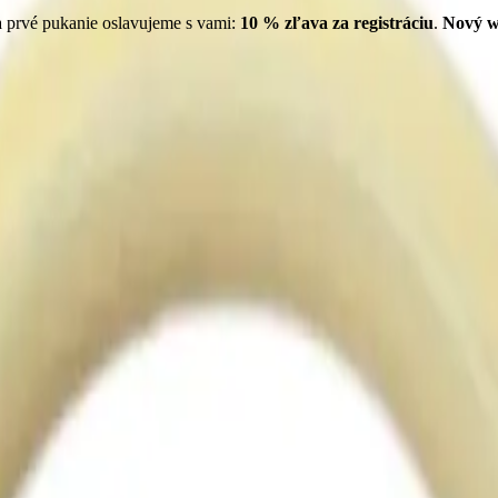
 prvé pukanie oslavujeme s vami:
10
% zľava za registráciu
.
Nový w