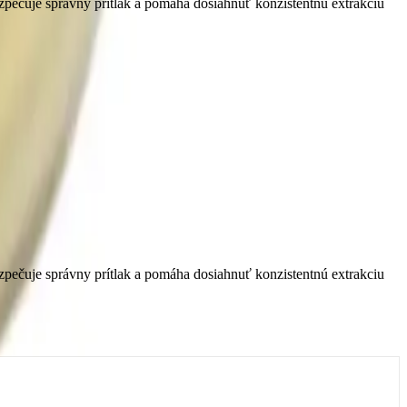
zpečuje správny prítlak a pomáha dosiahnuť konzistentnú extrakciu
zpečuje správny prítlak a pomáha dosiahnuť konzistentnú extrakciu