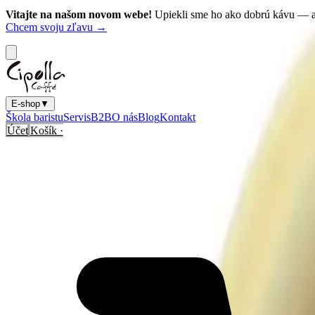
Vitajte na našom novom webe!
Upiekli sme ho ako dobrú kávu — a
Chcem svoju zľavu →
E-shop
▼
Škola baristu
Servis
B2B
O nás
Blog
Kontakt
Účet
Košík ·