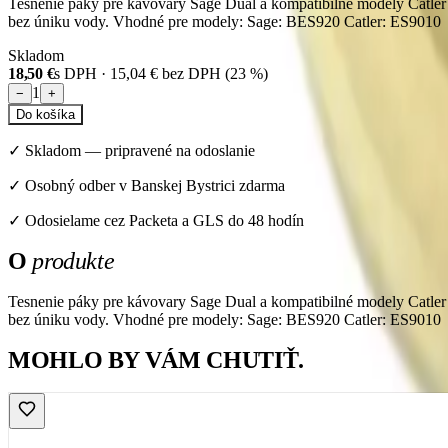
Tesnenie páky pre kávovary Sage Dual a kompatibilné modely Catler j
bez úniku vody. Vhodné pre modely: Sage: BES920 Catler: ES9010
Skladom
18,50 €
s DPH ·
15,04 €
bez DPH (
23
%)
1
−
+
Do košíka
✓
Skladom
—
pripravené na odoslanie
✓ Osobný odber v Banskej Bystrici zdarma
✓ Odosielame cez Packeta a GLS do 48 hodín
O
produkte
Tesnenie páky pre kávovary Sage Dual a kompatibilné modely Catler j
bez úniku vody. Vhodné pre modely: Sage: BES920 Catler: ES9010
MOHLO BY VÁM CHUTIŤ.