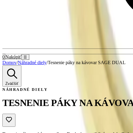
0
Nakúpiť
☰
Domov
/
Náhradné diely
/
Tesnenie páky na kávovar SAGE DUAL
Zväčšiť
NÁHRADNÉ DIELY
TESNENIE PÁKY NA KÁVOV