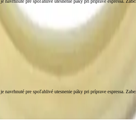
e navrhnuté pre spoľahlivé utesnenie páky pri príprave espressa. Zabe
e navrhnuté pre spoľahlivé utesnenie páky pri príprave espressa. Zabe