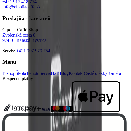
+421 917 418 754
info@cipollacaffe.sk
Predajňa · kaviareň
Cipolla Caffé Shop
Zvolenská cesta 8
974 01
Banská Bystrica
Servis:
+421 907 979 754
Menu
E-shop
Škola baristu
Servis
B2B
Blog
Kontakt
Časté otázky
Kariéra
Bezpečné platby