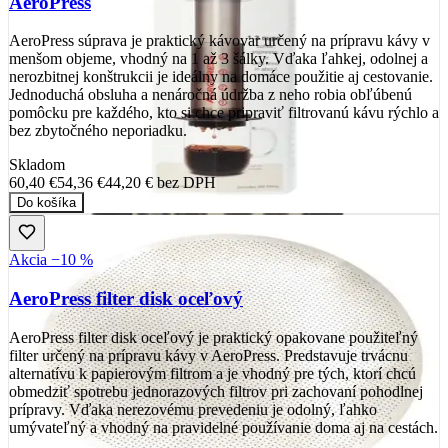
AeroPress
AeroPress súprava je praktický kávovar určený na prípravu kávy v
menšom objeme, vhodný na 1 až 3 šálky. Vďaka ľahkej, odolnej a
nerozbitnej konštrukcii je ideálny na domáce použitie aj cestovanie.
Jednoduchá obsluha a nenáročná údržba z neho robia obľúbenú
pomôcku pre každého, kto si chce pripraviť filtrovanú kávu rýchlo a
bez zbytočného neporiadku.
Skladom
60,40 €
54,36 €
44,20 €
bez DPH
Do košíka
Akcia −10 %
AeroPress filter disk oceľový
AeroPress filter disk oceľový je praktický opakovane použiteľný
filter určený na prípravu kávy v AeroPress. Predstavuje trvácnu
alternatívu k papierovým filtrom a je vhodný pre tých, ktorí chcú
obmedziť spotrebu jednorazových filtrov pri zachovaní pohodlnej
prípravy. Vďaka nerezovému prevedeniu je odolný, ľahko
umývateľný a vhodný na pravidelné používanie doma aj na cestách.