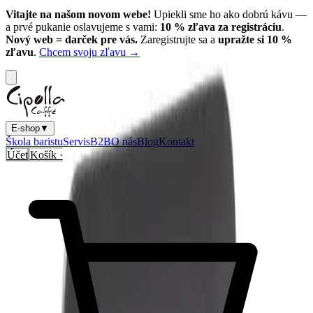
Vitajte na našom novom webe!
Upiekli sme ho ako dobrú kávu —
a prvé pukanie oslavujeme s vami:
10
% zľava za registráciu
.
Nový web = darček pre vás.
Zaregistrujte sa a
upražte si
10
%
zľavu
.
Chcem svoju zľavu →
E-shop
▼
Škola baristu
Servis
B2B
O nás
Blog
Kontakt
Účet
Košík ·