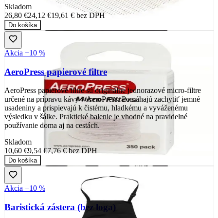
Skladom
26,80 €
24,12 €
19,61 €
bez DPH
Do košíka
Akcia −10 %
AeroPress papierové filtre
AeroPress papierové filtre sú originálne jednorazové micro-filtre
určené na prípravu kávy v AeroPress. Pomáhajú zachytiť jemné
usadeniny a prispievajú k čistému, hladkému a vyváženému
výsledku v šálke. Praktické balenie je vhodné na pravidelné
používanie doma aj na cestách.
Skladom
10,60 €
9,54 €
7,76 €
bez DPH
Do košíka
Akcia −10 %
Baristická zástera (bez loga)