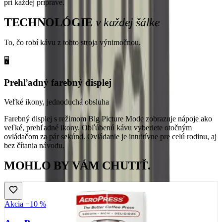
pri každej príprave.
TECHNOLÓGIE
v každej šálke
To, čo robí kávu z tohto stroja výnimočnou.
🖥️
Prehľadný farebný displej
Veľké ikony, jednoduchá obsluha
Farebný displej s režimom Big Picture Mode zobrazuje nápoje ako
veľké, prehľadné ikony. Obľúbenú kávu vyberiete otočným
ovládačom za pár sekúnd. Ovládanie je intuitívne pre celú rodinu, aj
bez čítania návodu.
MOHLO BY VÁM CHUTIŤ.
Akcia −10 %