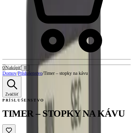
0
Nakúpiť
☰
Domov
/
Príslušenstvo
/
Timer – stopky na kávu
Zväčšiť
PRÍSLUŠENSTVO
TIMER – STOPKY NA KÁVU