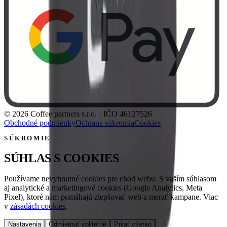
©
2026
Coffee partners s.r.o.
· IČO
46127526
Obchodné podmienky
Ochrana súkromia
Cookies
SÚKROMIE
SÚHLAS S COOKIES
Používame nevyhnutné cookies pre chod webu. S vaším súhlasom
aj analytické a marketingové cookies (Google Analytics, Meta
Pixel), ktoré nám pomáhajú zlepšovať web a merať kampane. Viac
v
zásadách cookies
.
Nastavenia
Odmietnuť voliteľné
Prijať všetko