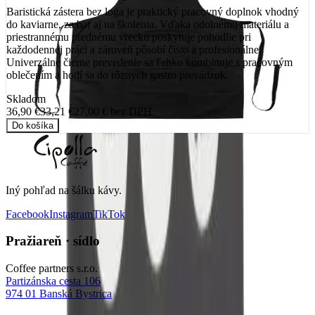
Baristická zástera bez loga je praktický pracovný doplnok vhodný
do kaviarne, za bar aj na školenia. Vďaka odolnému materiálu a
priestrannému prednému vrecku poskytuje pohodlie pri
každodennej práci a zároveň pôsobí čisto a profesionálne.
Univerzálne čierne prevedenie sa ľahko kombinuje s pracovným
oblečením a hodí sa do rôznych gastro prevádzok.
Skladom
36,90 €
33,21 €
27,00 €
bez DPH
Do košíka
Iný pohľad na šálku kávy
.
Facebook
Instagram
TikTok
Pražiareň · sídlo
Coffee partners s.r.o.
Partizánska cesta 106
974 01
Banská Bystrica