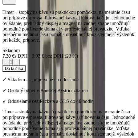
Timer – stopky na kávu sú praktickou pomôckou na meranie času
pri príprave espressa, filtrovanej kávy aj lúhovania čaju. Jednoduché
ovládanie, prehľadný displej a magnet na zadnej strane umožňujú
pohodlné používanie doma aj v profesionálnej prevádzke. Vďaka
presnému meraniu času pomáha dosiahnuť konzistentnejší výsledok
pri každej príprave.
Skladom
7,30 €
s DPH ·
5,93 €
bez DPH (
23
%)
1
−
+
Do košíka
✓
Skladom
—
pripravené na odoslanie
✓ Osobný odber v Banskej Bystrici zdarma
✓ Odosielame cez Packeta a GLS do 48 hodín
Timer – stopky na kávu sú praktickou pomôckou na meranie času
pri príprave espressa, filtrovanej kávy aj lúhovania čaju. Jednoduché
ovládanie, prehľadný displej a magnet na zadnej strane umožňujú
pohodlné používanie doma aj v profesionálnej prevádzke. Vďaka
presnému meraniu času pomáha dosiahnuť konzistentnejší výsledok