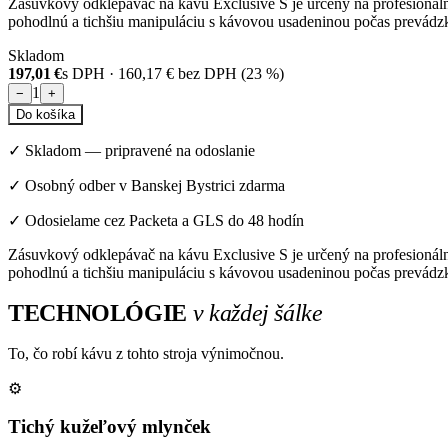
Zásuvkový odklepávač na kávu Exclusive S je určený na profesionál
pohodlnú a tichšiu manipuláciu s kávovou usadeninou počas prevádzky
Skladom
197,01 €
s DPH ·
160,17 €
bez DPH (
23
%)
1
−
+
Do košíka
✓
Skladom
—
pripravené na odoslanie
✓ Osobný odber v Banskej Bystrici zdarma
✓ Odosielame cez Packeta a GLS do 48 hodín
Zásuvkový odklepávač na kávu Exclusive S je určený na profesionál
pohodlnú a tichšiu manipuláciu s kávovou usadeninou počas prevádzky
TECHNOLÓGIE
v každej šálke
To, čo robí kávu z tohto stroja výnimočnou.
⚙️
Tichý kužeľový mlynček