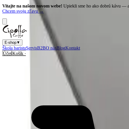
Vitajte na našom novom webe!
Upiekli sme ho ako dobrú kávu — a
Chcem svoju zľavu →
E-shop
▼
Škola baristu
Servis
B2B
O nás
Blog
Kontakt
Účet
Košík ·