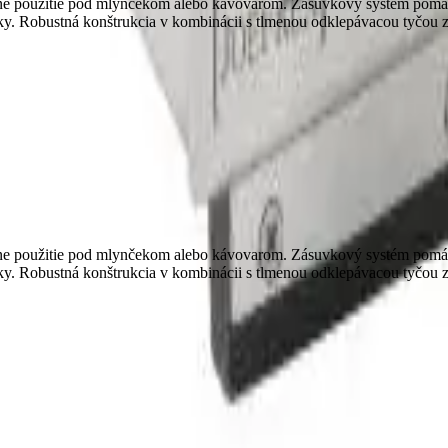
ne použitie pod mlynčekom alebo kávovarom. Zásuvkový systém pomáha
. Robustná konštrukcia v kombinácii s tlmenou odklepávacou tyčou zni
ne použitie pod mlynčekom alebo kávovarom. Zásuvkový systém pomáha
. Robustná konštrukcia v kombinácii s tlmenou odklepávacou tyčou zni