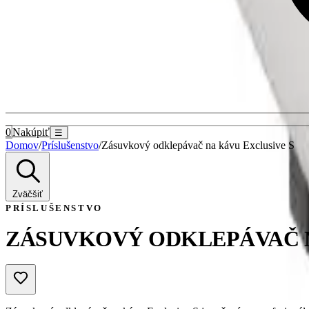
0
Nakúpiť
☰
Domov
/
Príslušenstvo
/
Zásuvkový odklepávač na kávu Exclusive S
Zväčšiť
PRÍSLUŠENSTVO
ZÁSUVKOVÝ ODKLEPÁVAČ N