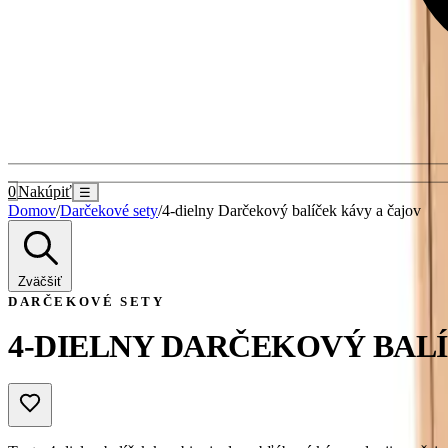
0
Nakúpiť
☰
Domov
/
Darčekové sety
/
4-dielny Darčekový balíček kávy a čajov
Zväčšiť
DARČEKOVÉ SETY
4-DIELNY DARČEKOVÝ BAL