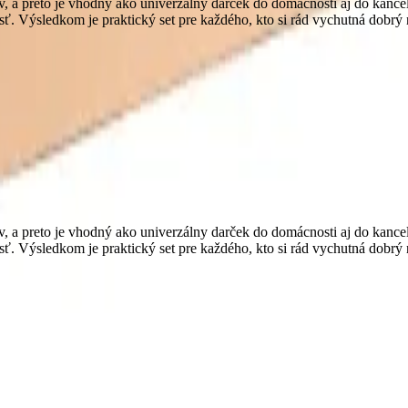
, a preto je vhodný ako univerzálny darček do domácnosti aj do kancelá
osť. Výsledkom je praktický set pre každého, kto si rád vychutná dobrý
, a preto je vhodný ako univerzálny darček do domácnosti aj do kancelá
osť. Výsledkom je praktický set pre každého, kto si rád vychutná dobrý