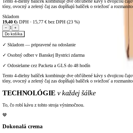
Tento 4-dielny balíček kombinuje dve obľúbené kávy s dvojicou čajov
tóny, ovocný a zelený čaj zas dopĺňajú balíček o sviežosť a rozmanit
Skladom
19,40 €
s DPH ·
15,77 €
bez DPH (
23
%)
1
−
+
Do košíka
✓
Skladom
—
pripravené na odoslanie
✓ Osobný odber v Banskej Bystrici zdarma
✓ Odosielame cez Packeta a GLS do 48 hodín
Tento 4-dielny balíček kombinuje dve obľúbené kávy s dvojicou čajov
tóny, ovocný a zelený čaj zas dopĺňajú balíček o sviežosť a rozmanit
TECHNOLÓGIE
v každej šálke
To, čo robí kávu z tohto stroja výnimočnou.
🤎
Dokonalá crema