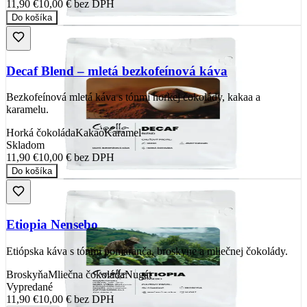
11,90 €
10,00 €
bez DPH
Do košíka
Decaf Blend – mletá bezkofeínová káva
Bezkofeínová mletá káva s tónmi horkej čokolády, kakaa a
karamelu.
Horká čokoláda
Kakao
Karamel
Skladom
11,90 €
10,00 €
bez DPH
Do košíka
Etiopia Nensebo
Etiópska káva s tónmi pomaranča, broskyne a mliečnej čokolády.
Broskyňa
Mliečna čokoláda
Nugát
Vypredané
11,90 €
10,00 €
bez DPH