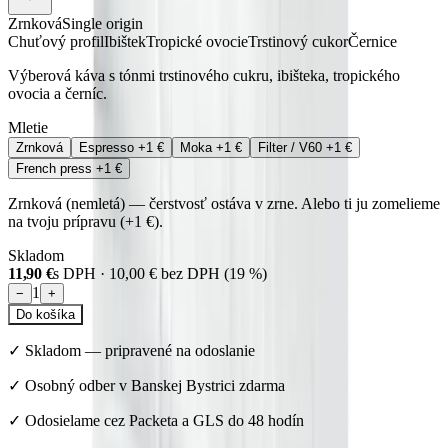
Zrnková
Single origin
Chuťový profil
Ibištek
Tropické ovocie
Trstinový cukor
Černice
Výberová káva s tónmi trstinového cukru, ibišteka, tropického
ovocia a černíc.
Mletie
Zrnková
Espresso
+1 €
Moka
+1 €
Filter / V60
+1 €
French press
+1 €
Zrnková (nemletá) — čerstvosť ostáva v zrne. Alebo ti ju zomelieme
na tvoju prípravu (+1 €).
Skladom
11,90 €
s DPH ·
10,00 €
bez DPH (
19
%)
1
−
+
Do košíka
✓
Skladom
—
pripravené na odoslanie
✓ Osobný odber v Banskej Bystrici zdarma
✓ Odosielame cez Packeta a GLS do 48 hodín