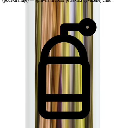
(podextrahuje) — správna hrubosť je základ vyváženej chuti.