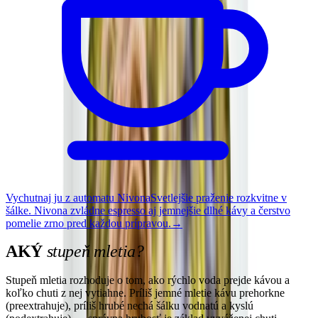
Vychutnaj ju z automatu Nivona
Svetlejšie praženie rozkvitne v
šálke. Nivona zvládne espresso aj jemnejšie dlhé kávy a čerstvo
pomelie zrno pred každou prípravou.
→
AKÝ
stupeň mletia?
Stupeň mletia rozhoduje o tom, ako rýchlo voda prejde kávou a
koľko chuti z nej vytiahne. Príliš jemné mletie kávu prehorkne
(preextrahuje), príliš hrubé nechá šálku vodnatú a kyslú