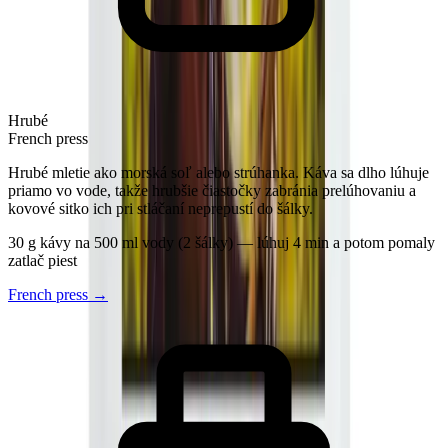
Hrubé
French press
Hrubé mletie ako morská soľ alebo strúhanka. Káva sa dlho lúhuje
priamo vo vode, takže hrubšie čiastočky zabránia prelúhovaniu a
kovové sitko ich pri stláčaní neprepustí do šálky.
30 g kávy na 500 ml vody (2 šálky) — lúhuj 4 min a potom pomaly
zatlač piest
French press
→