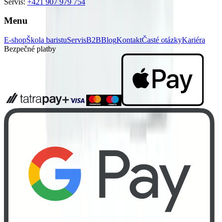
Servis:
+421 907 979 754
Menu
E-shop
Škola baristu
Servis
B2B
Blog
Kontakt
Časté otázky
Kariéra
Bezpečné platby