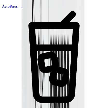
AeroPress
→