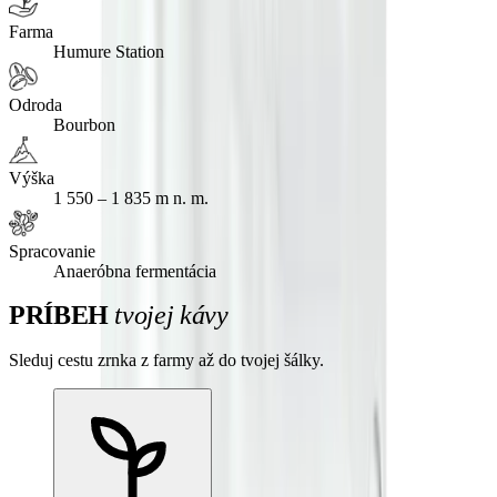
Farma
Humure Station
Odroda
Bourbon
Výška
1 550 – 1 835 m n. m.
Spracovanie
Anaeróbna fermentácia
PRÍBEH
tvojej kávy
Sleduj cestu zrnka z farmy až do tvojej šálky.