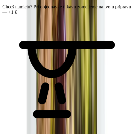
Chceš namletú? Pri objednávke ti kávu zomelieme na tvoju prípravu
— +1 €