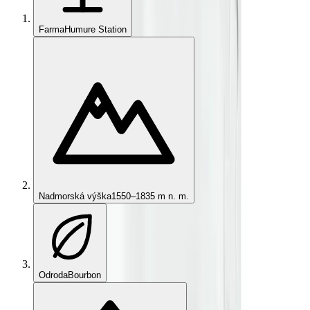
Farma
Humure Station
Nadmorská výška
1550–1835 m n. m.
Odroda
Bourbon