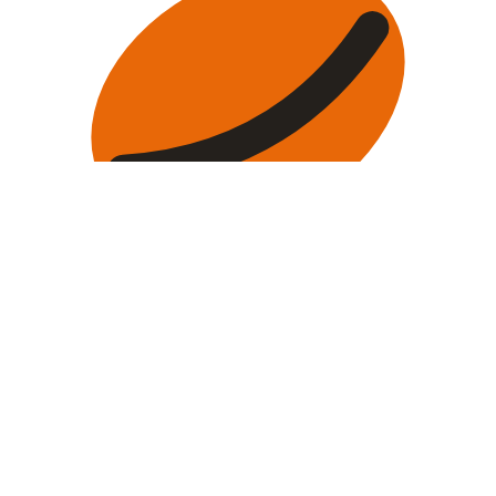
DARČEK NA PRIVÍTANIE
UPRAŽTE SI
10
%
Z PRVÉHO NÁKUPU
Zaregistrujte sa, potvrďte e-mail a v účte si upražíte kupón na
10
%
zľavu
z prvej objednávky. Nevzťahuje sa na kávovary a mlynčeky.