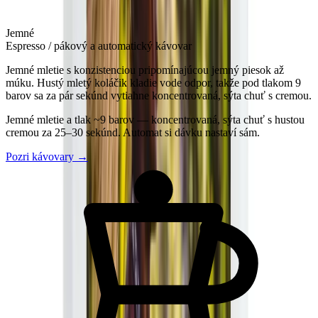
Jemné
Espresso / pákový a automatický kávovar
Jemné mletie s konzistenciou pripomínajúcou jemný piesok až
múku. Hustý mletý koláčik kladie vode odpor, takže pod tlakom 9
barov sa za pár sekúnd vytiahne koncentrovaná, sýta chuť s cremou.
Jemné mletie a tlak ~9 barov — koncentrovaná, sýta chuť s hustou
cremou za 25–30 sekúnd. Automat si dávku nastaví sám.
Pozri kávovary
→