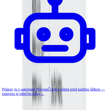
Priprav ju v automate Nivona
Čerstvo mletá pred každou šálkou —
espresso aj mliečne kávy
→