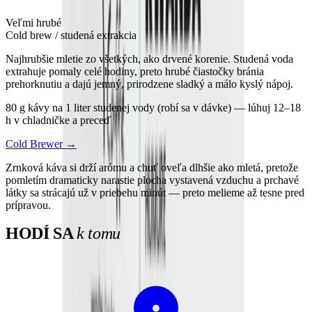
Veľmi hrubé
Cold brew / studená extrakcia
Najhrubšie mletie zo všetkých, ako drvené korenie. Studená voda
extrahuje pomaly celé hodiny, preto hrubé čiastočky bránia
prehorknutiu a dajú jemný, prirodzene sladký a málo kyslý nápoj.
80 g kávy na 1 liter studenej vody (robí sa v dávke) — lúhuj 12–18
h v chladničke a preceď
Cold Brewer
→
Zrnková káva si drží arómu a chuť oveľa dlhšie ako mletá, pretože
pomletím dramaticky narastie plocha vystavená vzduchu a prchavé
látky sa strácajú už v priebehu minút — preto melieme až tesne pred
prípravou.
HODÍ SA
k tomu