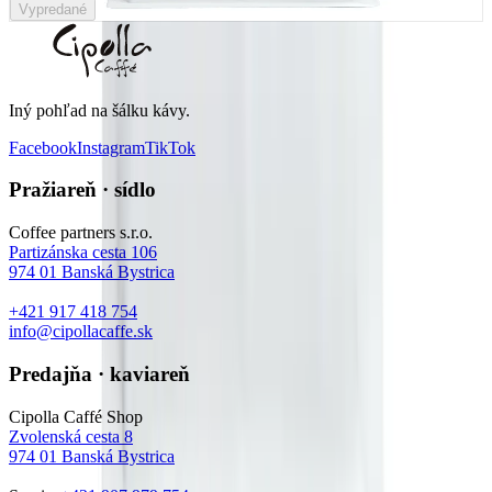
Vypredané
Iný pohľad na šálku kávy
.
Facebook
Instagram
TikTok
Pražiareň · sídlo
Coffee partners s.r.o.
Partizánska cesta 106
974 01
Banská Bystrica
+421 917 418 754
info@cipollacaffe.sk
Predajňa · kaviareň
Cipolla Caffé Shop
Zvolenská cesta 8
974 01
Banská Bystrica