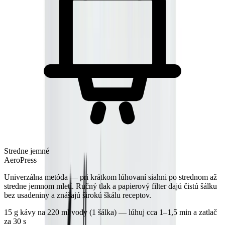
Stredne jemné
AeroPress
Univerzálna metóda — pri krátkom lúhovaní siahni po strednom až
stredne jemnom mletí. Ručný tlak a papierový filter dajú čistú šálku
bez usadeniny a znášajú širokú škálu receptov.
15 g kávy na 220 ml vody (1 šálka) — lúhuj cca 1–1,5 min a zatlač
za 30 s