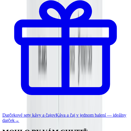
Darčekové sety kávy a čajov
Káva a čaj v jednom balení — ideálny
darček
→