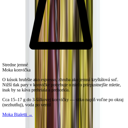
Stredne jemné
Moka konvička
O kúsok hrubšie ako espresso, zhruba ako jemná kryštálová soľ.
Nižší tlak pary v konvičke potrebuje o niečo priepustnejšie mletie,
inak by sa káva prehriala a prehorkla.
Cca 15–17 g do 3-šálkovej konvičky — sitko naplň voľne po okraj
(nezhutňuj), voda po ventil
Moka Bialetti
→