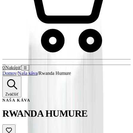
0
Nakúpiť
☰
Domov
/
Naša káva
/
Rwanda Humure
Zväčšiť
NAŠA KÁVA
RWANDA HUMURE