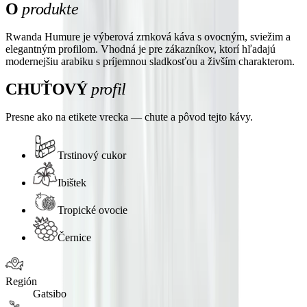
O
produkte
Rwanda Humure je výberová zrnková káva s ovocným, sviežim a
elegantným profilom. Vhodná je pre zákazníkov, ktorí hľadajú
modernejšiu arabiku s príjemnou sladkosťou a živším charakterom.
CHUŤOVÝ
profil
Presne ako na etikete vrecka — chute a pôvod tejto kávy.
Trstinový cukor
Ibištek
Tropické ovocie
Černice
Región
Gatsibo