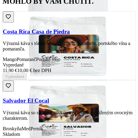
MOHLO BY VÁM CHUTIŤ.
Costa Rica Casa de Piedra
Výrazná káva s tónmi manga, slaného karamelu, portského vína a
pomaranča.
Mango
Pomaranč
Portské víno
Vypredané
11,90 €
10,00 €
bez DPH
Vypredané
Salvador El Cocal
Výrazná káva so sušenou slivkou a príjemne vyváženým ovocným
charakterom.
Broskyňa
Med
Perník
Skladom