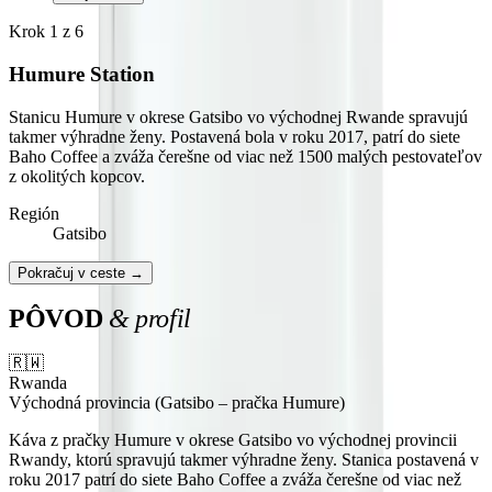
Krok
1
z
6
Humure Station
Stanicu Humure v okrese Gatsibo vo východnej Rwande spravujú
takmer výhradne ženy. Postavená bola v roku 2017, patrí do siete
Baho Coffee a zváža čerešne od viac než 1500 malých pestovateľov
z okolitých kopcov.
Región
Gatsibo
Pokračuj v ceste →
PÔVOD
& profil
🇷🇼
Rwanda
Východná provincia (Gatsibo – pračka Humure)
Káva z pračky Humure v okrese Gatsibo vo východnej provincii
Rwandy, ktorú spravujú takmer výhradne ženy. Stanica postavená v
roku 2017 patrí do siete Baho Coffee a zváža čerešne od viac než