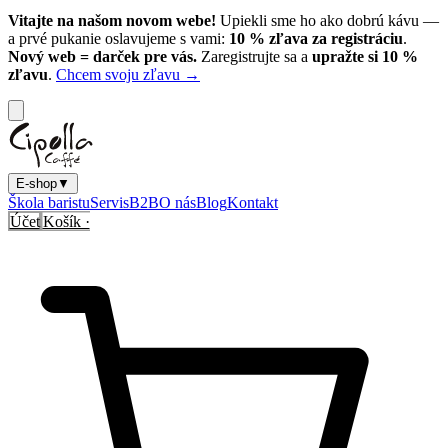
Vitajte na našom novom webe!
Upiekli sme ho ako dobrú kávu —
a prvé pukanie oslavujeme s vami:
10
% zľava za registráciu
.
Nový web = darček pre vás.
Zaregistrujte sa a
upražte si
10
%
zľavu
.
Chcem svoju zľavu →
E-shop
▼
Škola baristu
Servis
B2B
O nás
Blog
Kontakt
Účet
Košík ·