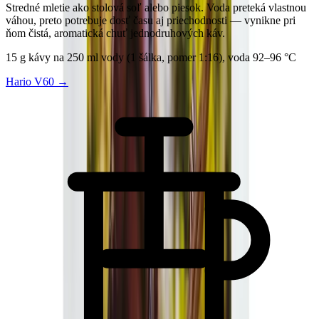
Stredné mletie ako stolová soľ alebo piesok. Voda preteká vlastnou
váhou, preto potrebuje dosť času aj priechodnosti — vynikne pri
ňom čistá, aromatická chuť jednodruhových káv.
15 g kávy na 250 ml vody (1 šálka, pomer 1:16), voda 92–96 °C
Hario V60
→